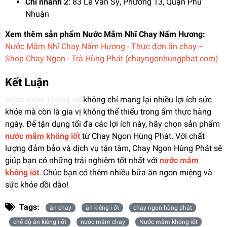
Chi nhánh 2
: 83 Lê Văn Sỹ, Phường 13, Quận Phú
Nhuận
Xem thêm sản phẩm Nước Mắm Nhĩ Chay Nấm Hương:
Nước Mắm Nhĩ Chay Nấm Hương - Thực đơn ăn chay –
Shop Chay Ngon - Trà Hùng Phát (chayngonhungphat.com)
Kết Luận
Nước mắm không iốt
không chỉ mang lại nhiều lợi ích sức
khỏe mà còn là gia vị không thể thiếu trong ẩm thực hàng
ngày. Để tận dụng tối đa các lợi ích này, hãy chọn sản phẩm
nước mắm không iốt
từ Chay Ngon Hùng Phát. Với chất
lượng đảm bảo và dịch vụ tận tâm, Chay Ngon Hùng Phát sẽ
giúp bạn có những trải nghiệm tốt nhất với
nước mắm
không iốt
. Chúc bạn có thêm nhiều bữa ăn ngon miệng và
sức khỏe dồi dào!
Tags:
ăn chay
ăn kiêng i-ốt
chay ngon hùng phát
chế độ ăn kiêng i-ốt
nước mắm chay
Nước mắm không iốt