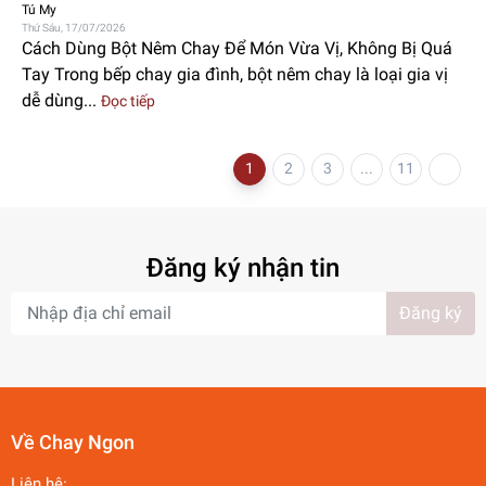
Tú My
Thứ Sáu, 17/07/2026
Cách Dùng Bột Nêm Chay Để Món Vừa Vị, Không Bị Quá
Tay Trong bếp chay gia đình, bột nêm chay là loại gia vị
dễ dùng...
Đọc tiếp
1
2
3
...
11
Đăng ký nhận tin
Đăng ký
Về Chay Ngon
Liên hệ: