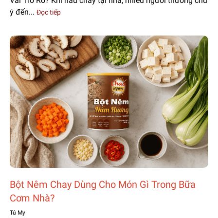
Vai Trò Rõ? Khi nấu chay tại nhà, nhiều người thường chú
ý đến...
Đọc tiếp
Bột Nêm Chay Dùng Cho Món Gì Trong Bữa
Cơm Nhà?
Tú My