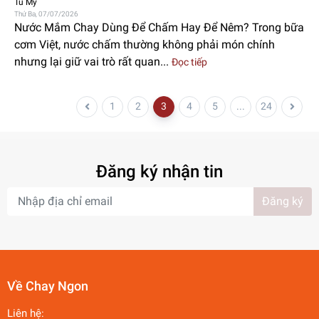
Tú My
Thứ Ba, 07/07/2026
Nước Mắm Chay Dùng Để Chấm Hay Để Nêm? Trong bữa
cơm Việt, nước chấm thường không phải món chính
nhưng lại giữ vai trò rất quan...
Đọc tiếp
1
2
3
4
5
...
24
Đăng ký nhận tin
Đăng ký
Về Chay Ngon
Liên hệ: