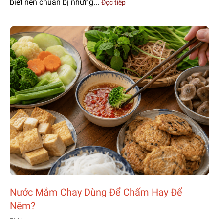
biết nên chuẩn bị những...
Đọc tiếp
Nước Mắm Chay Dùng Để Chấm Hay Để
Nêm?