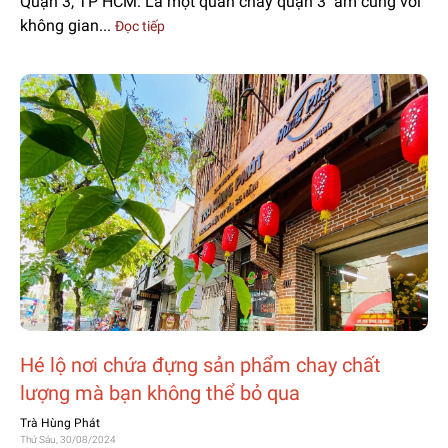
Quận 3, TP HCM. Là một quán chay quận 3 ấm cúng với
không gian...
Đọc tiếp
Hé lộ nơi chứa đựng sản phẩm chay chất
lượng mà bạn không thể bỏ qua
Trà Hùng Phát
Thứ Sáu, 30/08/2024