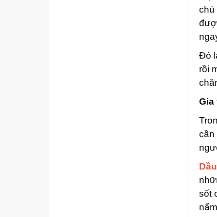
chú 
được
ngay
Đó l
rồi 
chăm
Gia
Tron
cần 
ngườ
Dầu
nhữ
sốt 
nấm,