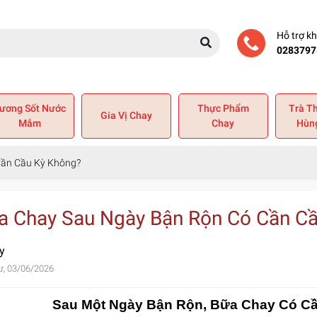
Hỗ trợ k
0283797
ương Sốt Nước
Thực Phẩm
Trà T
Gia Vị Chay
Mắm
Chay
Hùn
Cần Cầu Kỳ Không?
a Chay Sau Ngày Bận Rộn Có Cần C
y
ư, 03/06/2026
Sau Một Ngày Bận Rộn, Bữa Chay Có C