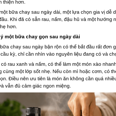
 thiện hơn.
một bữa chay sau ngày dài, một lựa chọn gia vị dễ 
đầu. Khi đã có sẵn rau, nấm, đậu hũ và một hướng
nhẹ hơn.
 ý một bữa chay gọn sau ngày dài
bữa chay sau ngày bận rộn có thể bắt đầu rất đơn 
cầu kỳ, chỉ cần nhìn vào nguyên liệu đang có và c
có rau xanh và nấm, có thể làm một món xào nhanh.
 cùng một lớp sốt nhẹ. Nếu còn mì hoặc cơm, có thể
ọn. Điều nên ưu tiên là món ăn không cần quá nhiề
và vẫn đủ cảm giác ngon miệng.