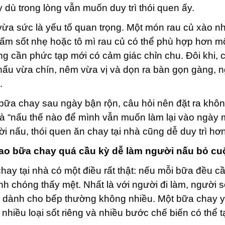
 dù trong lòng vẫn muốn duy trì thói quen ấy.
ừa sức là yếu tố quan trọng. Một món rau củ xào n
nấm sốt nhẹ hoặc tô mì rau củ có thể phù hợp hơn 
g cần phức tạp mới có cảm giác chỉn chu. Đôi khi, 
 nấu vừa chín, nêm vừa vị và dọn ra bàn gọn gàng,
.
bữa chay sau ngày bận rộn, câu hỏi nên đặt ra không
à “nấu thế nào để mình vẫn muốn làm lại vào ngày 
i nấu, thói quen ăn chay tại nhà cũng dễ duy trì hơn
sao bữa chay quá cầu kỳ dễ làm người nấu bỏ c
hay tại nhà có một điều rất thật: nếu mỗi bữa đều c
h chóng thấy mệt. Nhất là với người đi làm, người 
 dành cho bếp thường không nhiều. Một bữa chay y
, nhiều loại sốt riêng và nhiều bước chế biến có thể