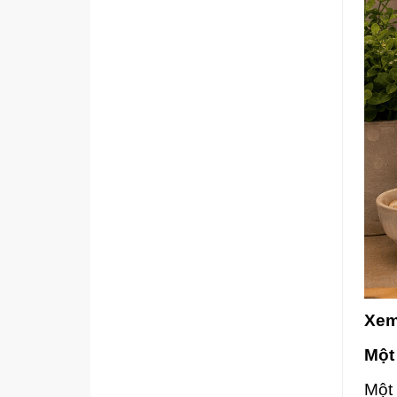
Xem
Một
Một