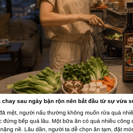
 chay sau ngày bận rộn nên bắt đầu từ sự vừa 
 đã mệt, người nấu thường không muốn rửa quá nhiề
 đứng bếp quá lâu. Một bữa ăn có quá nhiều công đ
nặng nề. Lâu dần, người ta dễ chọn ăn tạm, đặt mó