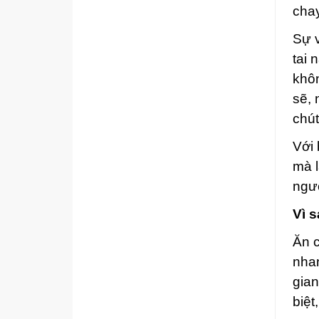
chay
Sự v
tai 
khôn
sẽ,
chút
Với 
mà l
ngườ
Vì 
Ăn c
nhan
gian
biệt