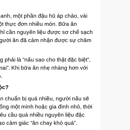
hanh, một phần đậu hũ áp chảo, vài
một thực đơn nhiều món. Bữa ăn
chỉ cần nguyên liệu được sơ chế sạch
 người ăn đã cảm nhận được sự chăm
 phải là “nấu sao cho thật đặc biệt”,
mai”. Khi bữa ăn nhẹ nhàng hơn với
.
uộc?
ần chuẩn bị quá nhiều, người nấu sẽ
sống một mình hoặc gia đình nhỏ, thời
êu cầu quá nhiều nguyên liệu đặc
 tạo cảm giác “ăn chay khó quá”.