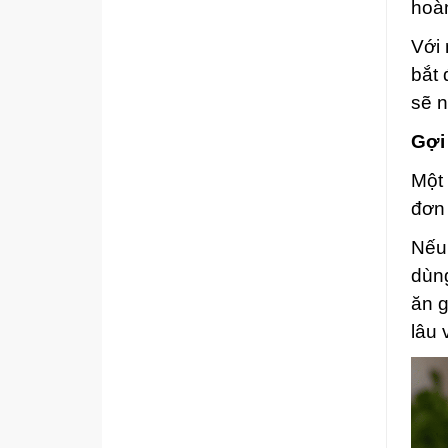
hoàn
Với 
bắt 
sẽ 
Gợi
Một 
đơn 
Nếu 
dùng
ăn g
lâu 