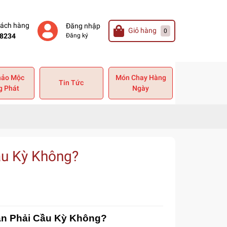
hách hàng
Đăng nhập
Giỏ hàng
0
8234
Đăng ký
hảo Mộc
Món Chay Hàng
Tin Tức
g Phát
Ngày
ầu Kỳ Không?
ần Phải Cầu Kỳ Không?