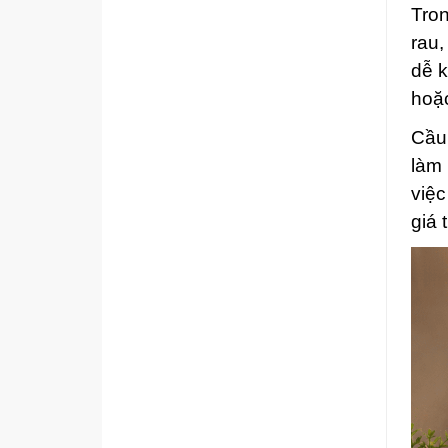
Tro
rau,
dễ k
hoặ
Cầu
làm 
việc
giá 