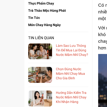
Thực Phẩm Chay
Có n
Trà Thảo Mộc Hùng Phát
nhiề
Tin Tức
một 
Món Chay Hàng Ngày
Với 
khó 
TIN LIÊN QUAN
chay
Làm Sao Lưu Thông
hơn 
Tin Để Mua Lại Đúng
Nước Mắm Nhĩ Chay?
Chọn Đúng Nước
Mắm Nhĩ Chay Mua
Cho Gia Đình
Hướng Dẫn Kiểm Tra
Nước Mắm Nhĩ Chay
Khi Nhận Hàng