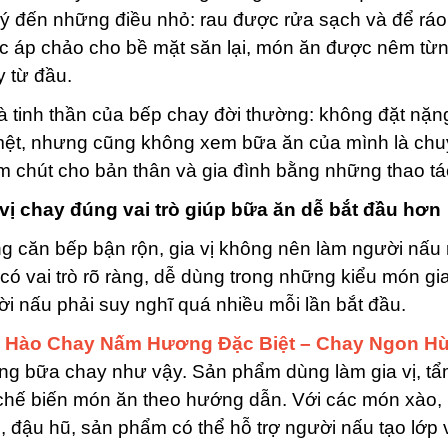
ý đến những điều nhỏ: rau được rửa sạch và để rá
 áp chảo cho bề mặt săn lại, món ăn được nêm từng 
 từ đầu.
à tinh thần của bếp chay đời thường: không đặt nặn
mệt, nhưng cũng không xem bữa ăn của mình là chu
 chút cho bản thân và gia đình bằng những thao tá
 vị chay đúng vai trò giúp bữa ăn dễ bắt đầu hơn
g căn bếp bận rộn, gia vị không nên làm người nấu r
có vai trò rõ ràng, dễ dùng trong những kiểu món g
i nấu phải suy nghĩ quá nhiều mỗi lần bắt đầu.
 Hào Chay Nấm Hương Đặc Biệt – Chay Ngon Hù
ng bữa chay như vậy. Sản phẩm dùng làm gia vị, 
chế biến món ăn theo hướng dẫn. Với các món xào, 
 đậu hũ, sản phẩm có thể hỗ trợ người nấu tạo lớp