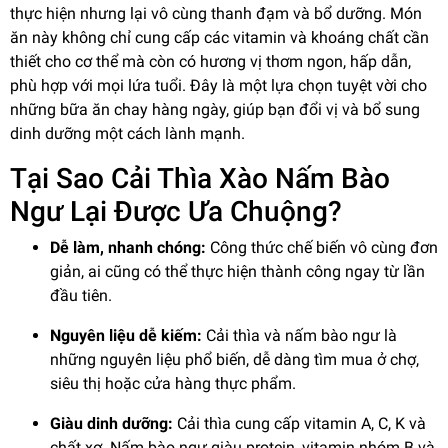
thực hiện nhưng lại vô cùng thanh đạm và bổ dưỡng. Món
ăn này không chỉ cung cấp các vitamin và khoáng chất cần
thiết cho cơ thể mà còn có hương vị thơm ngon, hấp dẫn,
phù hợp với mọi lứa tuổi. Đây là một lựa chọn tuyệt vời cho
những bữa ăn chay hàng ngày, giúp bạn đổi vị và bổ sung
dinh dưỡng một cách lành mạnh.
Tại Sao Cải Thìa Xào Nấm Bào
Ngư Lại Được Ưa Chuộng?
Dễ làm, nhanh chóng:
Công thức chế biến vô cùng đơn
giản, ai cũng có thể thực hiện thành công ngay từ lần
đầu tiên.
Nguyên liệu dễ kiếm:
Cải thìa và nấm bào ngư là
những nguyên liệu phổ biến, dễ dàng tìm mua ở chợ,
siêu thị hoặc cửa hàng thực phẩm.
Giàu dinh dưỡng:
Cải thìa cung cấp vitamin A, C, K và
chất xơ. Nấm bào ngư giàu protein, vitamin nhóm B và