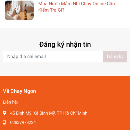
Mua Nước Mắm Nhĩ Chay Online Cần
Kiểm Tra Gì?
Đăng ký nhận tin
Đăng ký
Về Chay Ngon
Liên hệ:
45 Bình Mỹ, Xã Bình Mỹ, TP Hồ Chí Minh
02837978234