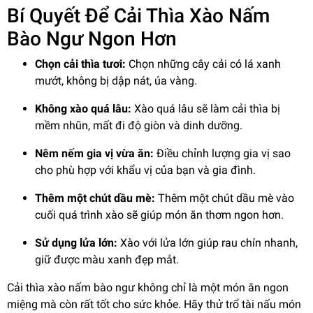
Bí Quyết Để Cải Thìa Xào Nấm
Bào Ngư Ngon Hơn
Chọn cải thìa tươi:
Chọn những cây cải có lá xanh
mướt, không bị dập nát, úa vàng.
Không xào quá lâu:
Xào quá lâu sẽ làm cải thìa bị
mềm nhũn, mất đi độ giòn và dinh dưỡng.
Nêm nếm gia vị vừa ăn:
Điều chỉnh lượng gia vị sao
cho phù hợp với khẩu vị của bạn và gia đình.
Thêm một chút dầu mè:
Thêm một chút dầu mè vào
cuối quá trình xào sẽ giúp món ăn thơm ngon hơn.
Sử dụng lửa lớn:
Xào với lửa lớn giúp rau chín nhanh,
giữ được màu xanh đẹp mắt.
Cải thìa xào nấm bào ngư không chỉ là một món ăn ngon
miệng mà còn rất tốt cho sức khỏe. Hãy thử trổ tài nấu món