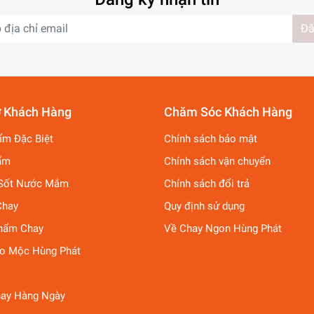
Đă
ợ Khách Hàng
Chăm Sóc Khách Hàng
ẩm Đặc Biệt
Chính sách bảo mật
ẩm
Chính sách vận chuyển
Sốt Nước Mắm
Chính sách đổi trả
Chay
Quy định sử dụng
hẩm Chay
Về Chay Ngon Hùng Phát
ảo Mộc Hùng Phát
ay Hàng Ngày