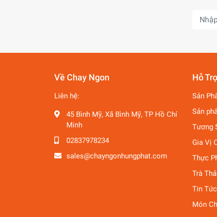
Về Chay Ngon
Hỗ Tr
Liên hệ:
Sản Ph
Sản ph
45 Bình Mỹ, Xã Bình Mỹ, TP Hồ Chí
Minh
Tương 
02837978234
Gia Vị 
sales@chayngonhungphat.com
Thực P
Trà Th
Tin Tức
Món Ch