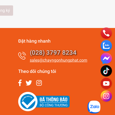
ng ký
Đặt hàng nhanh
(028) 3797 8234
sales@chayngonhungphat.com
Theo dõi chúng tôi