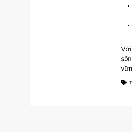
Với
sốn
vữn
T