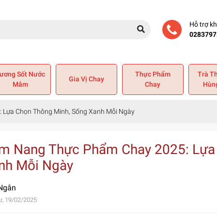
Hỗ trợ k
0283797
ương Sốt Nước
Thực Phẩm
Trà T
Gia Vị Chay
Mắm
Chay
Hùn
 Lựa Chọn Thông Minh, Sống Xanh Mỗi Ngày
m Nang Thực Phẩm Chay 2025: Lựa 
nh Mỗi Ngày
Ngân
ư, 19/02/2025