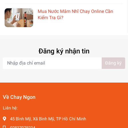
Mua Nước Mắm Nhĩ Chay Online Cần
Kiểm Tra Gì?
Đăng ký nhận tin
Đăng ký
Về Chay Ngon
Liên hệ:
45 Bình Mỹ, Xã Bình Mỹ, TP Hồ Chí Minh