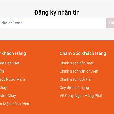
Đăng ký nhận tin
Đă
ợ Khách Hàng
Chăm Sóc Khách Hàng
ẩm Đặc Biệt
Chính sách bảo mật
ẩm
Chính sách vận chuyển
Sốt Nước Mắm
Chính sách đổi trả
Chay
Quy định sử dụng
hẩm Chay
Về Chay Ngon Hùng Phát
ảo Mộc Hùng Phát