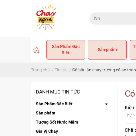
Sản Phẩm Đặc
T
Sản phẩm
Biệt
Trang chủ
/
Tin tức
/
Có bầu ăn chay trường có an toàn
Có
DANH MỤC TIN TỨC
Sản Phẩm Đặc Biệt
Kiều
Sản phẩm
Thứ N
Tương Sốt Nước Mắm
Chế 
Gia Vị Chay