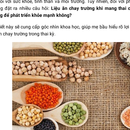
ối với sức khỏe, tinh thần và môi trường. Tuy nhiên, đối với 
ng đặt ra nhiều câu hỏi:
Liệu ăn chay trường khi mang thai 
g để phát triển khỏe mạnh không?
iết này sẽ cung cấp góc nhìn khoa học, giúp mẹ bầu hiểu rõ lợ
n chay trường trong thai kỳ.