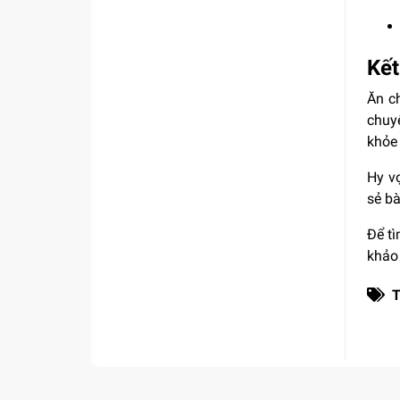
Kết
Ăn c
chuy
khỏe
Hy vọ
sẻ bà
Để tì
khảo 
T