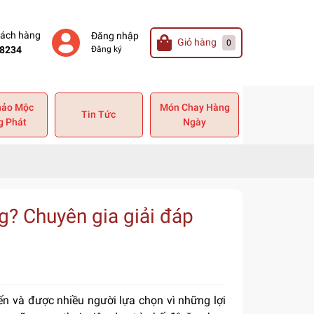
hách hàng
Đăng nhập
Giỏ hàng
0
8234
Đăng ký
hảo Mộc
Món Chay Hàng
Tin Tức
g Phát
Ngày
g? Chuyên gia giải đáp
n và được nhiều người lựa chọn vì những lợi