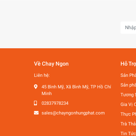
Về Chay Ngon
Hỗ Tr
Liên hệ:
Sản Ph
Sản ph
45 Bình Mỹ, Xã Bình Mỹ, TP Hồ Chí
Minh
Tương 
02837978234
Gia Vị 
sales@chayngonhungphat.com
Thực P
Trà Th
Tin Tức