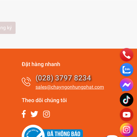
ng ký
Đặt hàng nhanh
(028) 3797 8234
sales@chayngonhungphat.com
Theo dõi chúng tôi