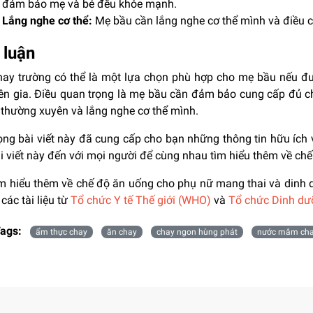
đảm bảo mẹ và bé đều khỏe mạnh.
Lắng nghe cơ thể:
Mẹ bầu cần lắng nghe cơ thể mình và điều ch
 luận
hay trường có thể là một lựa chọn phù hợp cho mẹ bầu nếu đư
ên gia. Điều quan trọng là mẹ bầu cần đảm bảo cung cấp đủ ch
 thường xuyên và lắng nghe cơ thể mình.
ng bài viết này đã cung cấp cho bạn những thông tin hữu ích v
i viết này đến với mọi người để cùng nhau tìm hiểu thêm về ch
m hiểu thêm về chế độ ăn uống cho phụ nữ mang thai và dinh dư
các tài liệu từ
Tổ chức Y tế Thế giới (WHO)
và
Tổ chức Dinh dư
ags:
ẩm thực chay
ăn chay
chay ngon hùng phát
nước mắm ch