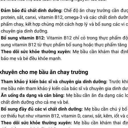
Đảm bảo đủ chất dinh dưỡng:
Chế độ ăn chay trường cần đượ
protein, sắt, canxi, vitamin B12, omega-3 và các chất dinh dư
phẩm chay, kết hợp chúng một cách hợp lý và bổ sung các vi c
chuyên gia dinh dưỡng.
Bổ sung vitamin B12:
Vitamin B12 chỉ có trong thực phẩm độ
sung vitamin B12 từ thực phẩm bổ sung hoặc thực phẩm tăng
Theo dõi sức khỏe thường xuyên:
Mẹ bầu cần khám thai định
bảo mẹ và bé đều khỏe mạnh.
 khuyên cho mẹ bầu ăn chay trường
Tham khảo ý kiến bác sĩ và chuyên gia dinh dưỡng:
Trước khi
mẹ bầu nên tham khảo ý kiến của bác sĩ và chuyên gia dinh dưỡ
Ăn uống đa dạng và cân bằng:
Mẹ bầu cần ăn đa dạng các l
chất dinh dưỡng cho cả mẹ và bé.
Bổ sung đầy đủ các vi chất dinh dưỡng:
Mẹ bầu cần chú ý bổ 
cơ thiếu hụt như vitamin B12, vitamin D, canxi, sắt, kẽm, iốt và
Theo dõi sức khỏe thường xuyên:
Mẹ bầu cần khám thai địn