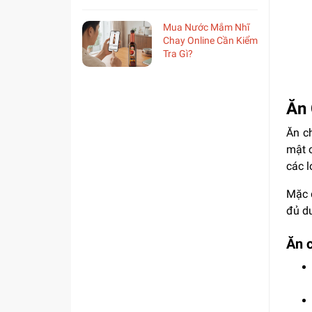
Mua Nước Mắm Nhĩ
Chay Online Cần Kiểm
Tra Gì?
Ăn 
Ăn ch
mật o
các l
Mặc d
đủ dư
Ăn c