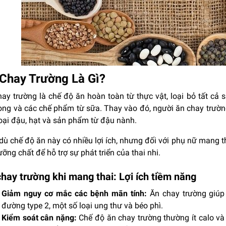
Chay Trường Là Gì?
ay trường là chế độ ăn hoàn toàn từ thực vật, loại bỏ tất cả s
ng và các chế phẩm từ sữa. Thay vào đó, người ăn chay trường t
oại đậu, hạt và sản phẩm từ đậu nành.
ù chế độ ăn này có nhiều lợi ích, nhưng đối với phụ nữ mang t
ỡng chất để hỗ trợ sự phát triển của thai nhi.
hay trường khi mang thai: Lợi ích tiềm năng
Giảm nguy cơ mắc các bệnh mãn tính:
Ăn chay trường giúp
đường type 2, một số loại ung thư và béo phì.
Kiểm soát cân nặng:
Chế độ ăn chay trường thường ít calo và