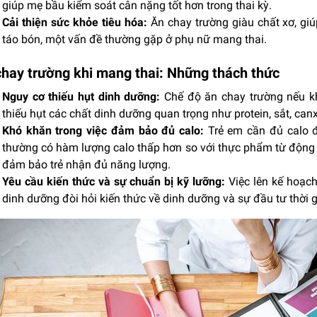
giúp mẹ bầu kiểm soát cân nặng tốt hơn trong thai kỳ.
Cải thiện sức khỏe tiêu hóa:
Ăn chay trường giàu chất xơ, giú
táo bón, một vấn đề thường gặp ở phụ nữ mang thai.
chay trường khi mang thai: Những thách thức
Nguy cơ thiếu hụt dinh dưỡng:
Chế độ ăn chay trường nếu kh
thiếu hụt các chất dinh dưỡng quan trọng như protein, sắt, canx
Khó khăn trong việc đảm bảo đủ calo:
Trẻ em cần đủ calo đ
thường có hàm lượng calo thấp hơn so với thực phẩm từ động 
đảm bảo trẻ nhận đủ năng lượng.
Yêu cầu kiến thức và sự chuẩn bị kỹ lưỡng:
Việc lên kế hoạc
dinh dưỡng đòi hỏi kiến thức về dinh dưỡng và sự đầu tư thời g