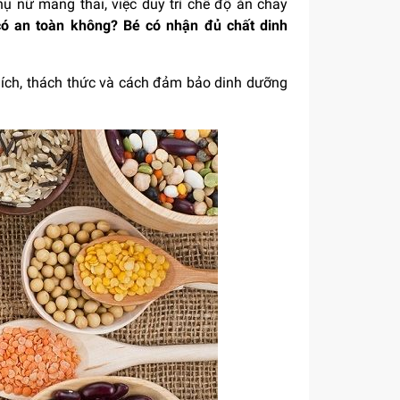
phụ nữ mang thai, việc duy trì chế độ ăn chay
có an toàn không? Bé có nhận đủ chất dinh
i ích, thách thức và cách đảm bảo dinh dưỡng