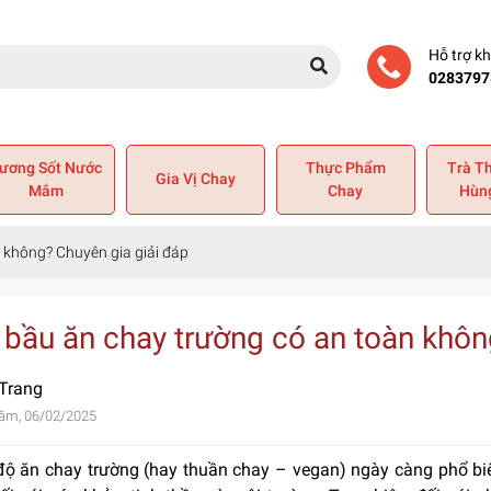
Hỗ trợ k
0283797
ương Sốt Nước
Thực Phẩm
Trà T
Gia Vị Chay
Mắm
Chay
Hùn
 không? Chuyên gia giải đáp
 bầu ăn chay trường có an toàn khôn
 Trang
ăm, 06/02/2025
độ ăn chay trường (hay thuần chay – vegan) ngày càng phổ biế