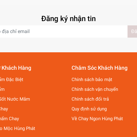
Đăng ký nhận tin
Đă
ợ Khách Hàng
Chăm Sóc Khách Hàng
ẩm Đặc Biệt
Chính sách bảo mật
ẩm
Chính sách vận chuyển
Sốt Nước Mắm
Chính sách đổi trả
Chay
Quy định sử dụng
hẩm Chay
Về Chay Ngon Hùng Phát
ảo Mộc Hùng Phát