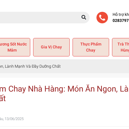
Hỗ trợ k
0283797
ương Sốt Nước
Thực Phẩm
Trà T
Gia Vị Chay
Mắm
Chay
Hùn
n, Lành Mạnh Và Đầy Dưỡng Chất
m Chay Nhà Hàng: Món Ăn Ngon, L
ất
áu, 13/06/2025