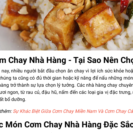
m Chay Nhà Hàng - Tại Sao Nên Ch
nay, nhiều người bắt đầu chọn ăn chay vì lợi ích sức khỏe hoặ
chúng ta cũng có đủ thời gian hoặc kỹ năng để nấu những món 
hàng trở thành sự lựa chọn lý tưởng. Các nhà hàng chay chuyê
 tươi ngon, từ rau củ, đậu hũ, nấm đến các loại gia vị đặc tr
ất bổ dưỡng.
thêm:
Sự Khác Biệt Giữa Cơm Chay Miền Nam Và Cơm Chay Cá
c Món Cơm Chay Nhà Hàng Đặc Sắ