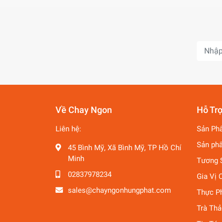
Về Chay Ngon
Hỗ Tr
Liên hệ:
Sản Ph
Sản ph
45 Bình Mỹ, Xã Bình Mỹ, TP Hồ Chí
Minh
Tương 
02837978234
Gia Vị 
sales@chayngonhungphat.com
Thực P
Trà Th