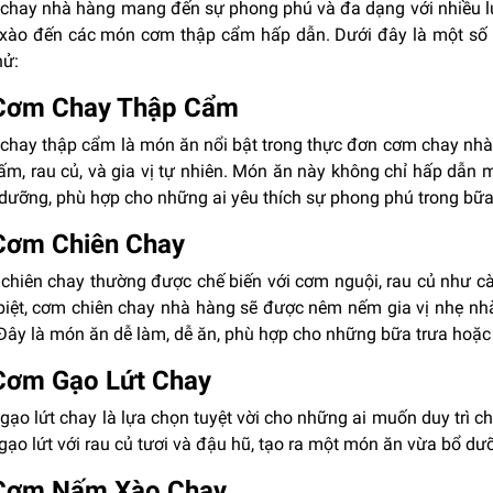
chay nhà hàng mang đến sự phong phú và đa dạng với nhiều l
xào đến các món cơm thập cẩm hấp dẫn. Dưới đây là một số
hử:
 Cơm Chay Thập Cẩm
chay thập cẩm là món ăn nổi bật trong thực đơn cơm chay nhà 
nấm, rau củ, và gia vị tự nhiên. Món ăn này không chỉ hấp dẫ
 dưỡng, phù hợp cho những ai yêu thích sự phong phú trong bữa
Cơm Chiên Chay
hiên chay thường được chế biến với cơm nguội, rau củ như cà r
biệt, cơm chiên chay nhà hàng sẽ được nêm nếm gia vị nhẹ nhà
 Đây là món ăn dễ làm, dễ ăn, phù hợp cho những bữa trưa hoặc 
Cơm Gạo Lứt Chay
gạo lứt chay là lựa chọn tuyệt vời cho những ai muốn duy trì 
ạo lứt với rau củ tươi và đậu hũ, tạo ra một món ăn vừa bổ dư
 Cơm Nấm Xào Chay