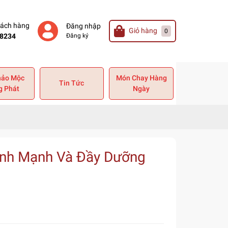
hách hàng
Đăng nhập
Giỏ hàng
0
8234
Đăng ký
hảo Mộc
Món Chay Hàng
Tin Tức
g Phát
Ngày
ành Mạnh Và Đầy Dưỡng