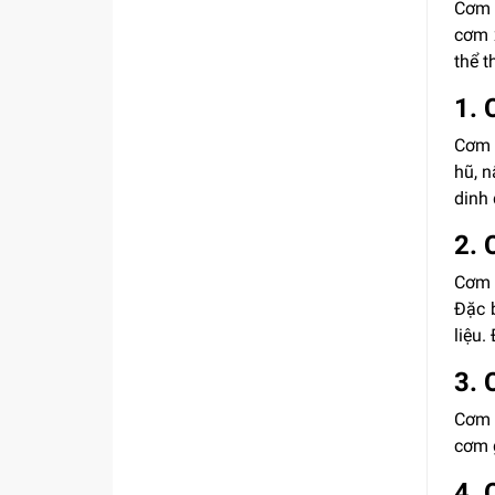
Cơm 
cơm 
thể t
1.
Cơm 
hũ, 
dinh
2. 
Cơm c
Đặc 
liệu.
3. 
Cơm 
cơm g
4.