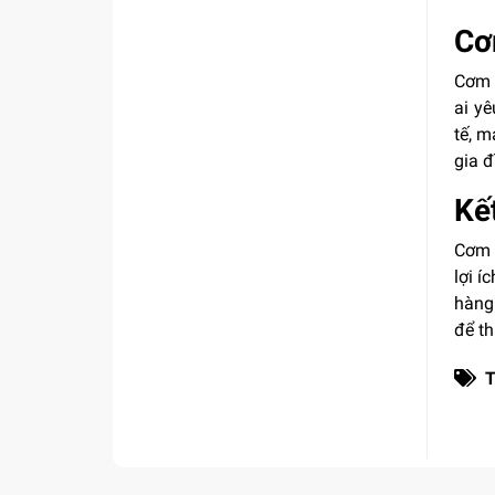
Cơ
Cơm 
ai y
tế, m
gia đ
Kế
Cơm 
lợi í
hàng
để th
T