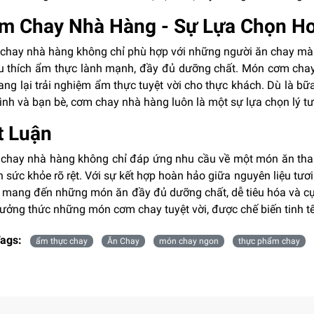
m Chay Nhà Hàng - Sự Lựa Chọn H
chay nhà hàng không chỉ phù hợp với những người ăn chay mà c
êu thích ẩm thực lành mạnh, đầy đủ dưỡng chất. Món cơm chay
ang lại trải nghiệm ẩm thực tuyệt vời cho thực khách. Dù là b
ình và bạn bè, cơm chay nhà hàng luôn là một sự lựa chọn lý t
t Luận
chay nhà hàng không chỉ đáp ứng nhu cầu về một món ăn th
ch sức khỏe rõ rệt. Với sự kết hợp hoàn hảo giữa nguyên liệu tươ
 mang đến những món ăn đầy đủ dưỡng chất, dễ tiêu hóa và cự
ưởng thức những món cơm chay tuyệt vời, được chế biến tinh t
ags:
ẩm thực chay
Ăn Chay
món chay ngon
thực phẩm chay