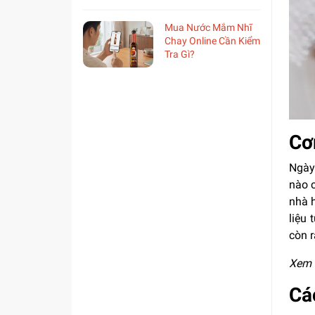
Mua Nước Mắm Nhĩ
Chay Online Cần Kiểm
Tra Gì?
Cơ
Ngày 
nào 
nhà 
liệu
còn r
Xem 
Cá