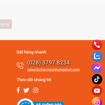
ng ký
Đặt hàng nhanh
(028) 3797 8234
sales@chayngonhungphat.com
Theo dõi chúng tôi