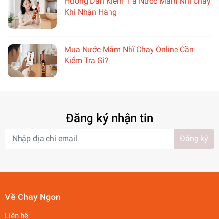
Hướng Dẫn Kiểm Tra Nước Mắm Nhĩ Chay
Khi Nhận Hàng
Mua Nước Mắm Nhĩ Chay Online Cần
Kiểm Tra Gì?
Đăng ký nhận tin
Đăng ký
Về Chay Ngon
Liên hệ: