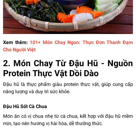
Xem thêm:
101+ Món Chay Ngon: Thực Đơn Thanh Đạm
Cho Người Việt
2. Món Chay Từ Đậu Hũ - Nguồn
Protein Thực Vật Dồi Dào
Đậu hũ là thực phẩm giàu protein thực vật, giúp cung cấp
năng lượng và duy trì sức khỏe.
Đậu Hũ Sốt Cà Chua
Món ăn có vị chua nhẹ từ cà chua, kết hợp với đậu hũ mềm
mịn, tạo nên hương vị hài hòa, dễ thưởng thức.