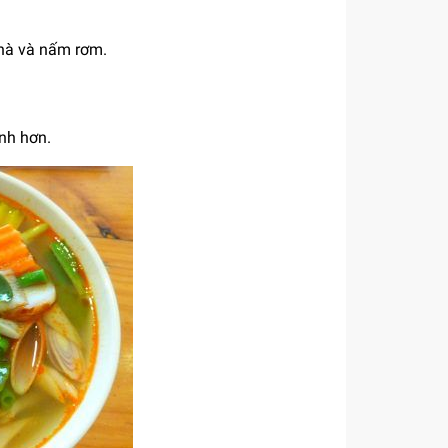
hà và nấm rơm.
nh hơn.