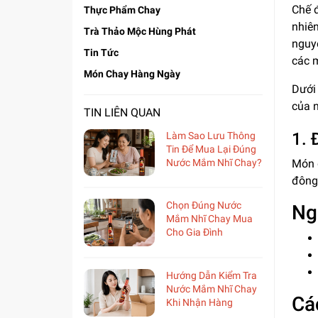
Chế đ
Thực Phẩm Chay
nhiên
Trà Thảo Mộc Hùng Phát
nguy
Tin Tức
các 
Món Chay Hàng Ngày
Dưới
của n
TIN LIÊN QUAN
1.
Làm Sao Lưu Thông
Tin Để Mua Lại Đúng
Nước Mắm Nhĩ Chay?
Món 
đông
Chọn Đúng Nước
Ng
Mắm Nhĩ Chay Mua
Cho Gia Đình
Hướng Dẫn Kiểm Tra
Nước Mắm Nhĩ Chay
Cá
Khi Nhận Hàng