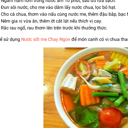
Ngâm nấm rơm trong nước ấm 10 phút, sau đó rửa sạch.
Đun sôi nước, cho me vào dằm lấy nước chua, lọc bỏ hạt.
Cho cà chua, thơm vào nấu cùng nước me, thêm đậu bắp, bạc 
Nêm gia vị vừa ăn, thêm ớt cắt lát nếu thích vị cay.
Rắc rau ngổ, rau thơm lên trên trước khi thưởng thức.
hể sử dụng
Nước sốt me Chay Ngon
để món canh có vị chua tha