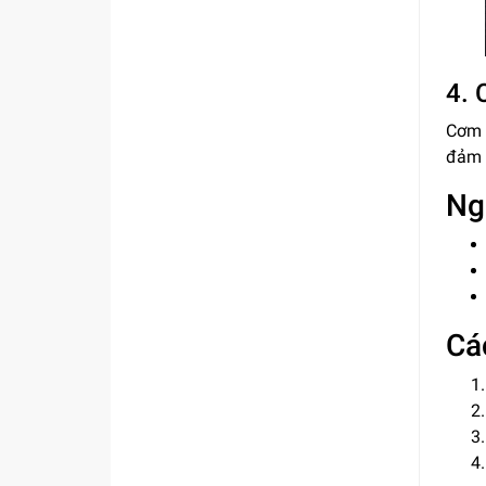
4. 
Cơm 
đảm 
Ng
Cá