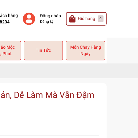
hách hàng
Đăng nhập
Giỏ hàng
0
8234
Đăng ký
hảo Mộc
Món Chay Hàng
Tin Tức
g Phát
Ngày
iản, Dễ Làm Mà Vẫn Đậm