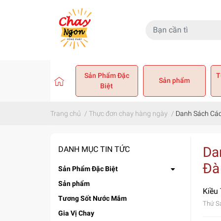
Sản Phẩm Đặc
T
Sản phẩm
Biệt
Trang chủ
/
Thực đơn chay hàng ngày
/
Danh Sách Các
Da
DANH MỤC TIN TỨC
Đà
Sản Phẩm Đặc Biệt
Sản phẩm
Kiều
Tương Sốt Nước Mắm
Thứ S
Gia Vị Chay