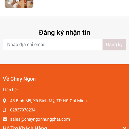
Đăng ký nhận tin
Đăng ký
Về Chay Ngon
Liên hệ:
45 Bình Mỹ, Xã Bình Mỹ, TP Hồ Chí Minh
02837978234
sales@chayngonhungphat.com
Hỗ Trợ Khách Hàng