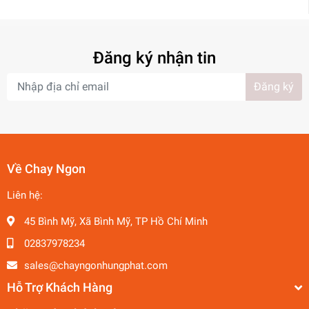
Đăng ký nhận tin
Đăng ký
Về Chay Ngon
Liên hệ:
45 Bình Mỹ, Xã Bình Mỹ, TP Hồ Chí Minh
02837978234
sales@chayngonhungphat.com
Hỗ Trợ Khách Hàng