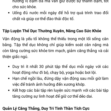
hương vị đậm đà mà vẫn giữ được sự thanh đạm, tốt
cho sức khỏe.
Uống đủ nước mỗi ngày để hỗ trợ quá trình trao đổi
chất và giúp cơ thể đào thải độc tố.
Tập Luyện Thể Dục Thường Xuyên, Nâng Cao Sức Khỏe
Vận động là yếu tố không thể thiếu trong một lối sống cân
bằng. Tập thể dục không chỉ giúp kiểm soát cân nặng mà
còn tăng cường sức khỏe tim mạch, giảm căng thẳng và cải
thiện giấc ngủ.
Duy trì ít nhất 30 phút tập thể dục mỗi ngày với các
hoạt động như đi bộ, chạy bộ, yoga hoặc bơi lội.
Hạn chế ngồi lâu, đứng dậy vận động sau mỗi giờ làm
việc để tránh ảnh hưởng đến xương khớp.
Kết hợp các bài tập rèn luyện sức mạnh với các bài tập
tăng cường sự linh hoạt để giữ cơ thể dẻo dai.
Quản Lý Căng Thẳng, Duy Trì Tinh Thần Tích Cực