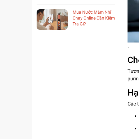
Mua Nước Mắm Nhĩ
Chay Online Cần Kiểm
Tra Gì?
.
Ch
Tươn
purin
Hạ
Các 