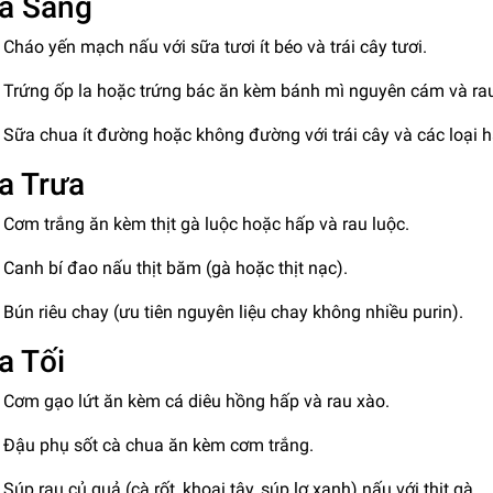
a Sáng
Cháo yến mạch nấu với sữa tươi ít béo và trái cây tươi.
Trứng ốp la hoặc trứng bác ăn kèm bánh mì nguyên cám và ra
Sữa chua ít đường hoặc không đường với trái cây và các loại h
a Trưa
Cơm trắng ăn kèm thịt gà luộc hoặc hấp và rau luộc.
Canh bí đao nấu thịt băm (gà hoặc thịt nạc).
Bún riêu chay (ưu tiên nguyên liệu chay không nhiều purin).
a Tối
Cơm gạo lứt ăn kèm cá diêu hồng hấp và rau xào.
Đậu phụ sốt cà chua ăn kèm cơm trắng.
Súp rau củ quả (cà rốt, khoai tây, súp lơ xanh) nấu với thịt gà.