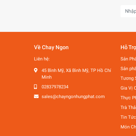
Về Chay Ngon
Hỗ Tr
Liên hệ:
Sản Ph
Sản ph
45 Bình Mỹ, Xã Bình Mỹ, TP Hồ Chí
Minh
Tương 
02837978234
Gia Vị 
sales@chayngonhungphat.com
Thực P
Trà Th
Tin Tức
Món Ch