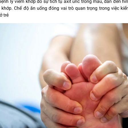
ệnh lý viêm khớp do sự tích tụ axit uric trong máu, dẫn đến hì
g khớp. Chế độ ăn uống đóng vai trò quan trọng trong việc kiể
ở trẻ