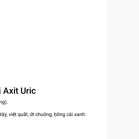
Axit Uric
ng).
ây, việt quất, ớt chuông, bông cải xanh.