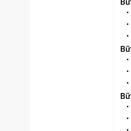
Bữ
Bữ
Bữ