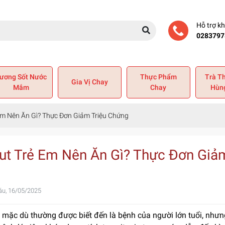
Hỗ trợ k
0283797
ương Sốt Nước
Thực Phẩm
Trà T
Gia Vị Chay
Mắm
Chay
Hùn
Em Nên Ăn Gì? Thực Đơn Giảm Triệu Chứng
ut Trẻ Em Nên Ăn Gì? Thực Đơn Giả
áu, 16/05/2025
 mặc dù thường được biết đến là bệnh của người lớn tuổi, nhưng