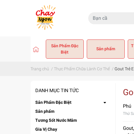
Sản Phẩm Đặc
T
Sản phẩm
Biệt
Trang chủ
/
Thực Phẩm Chữa Lành Cơ Thể
/
Gout Trẻ 
Go
DANH MỤC TIN TỨC
Sản Phẩm Đặc Biệt
Phú
Sản phẩm
Thứ S
Tương Sốt Nước Mắm
Gout,
Gia Vị Chay