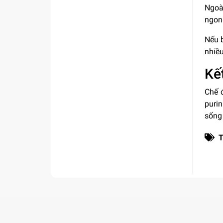
Ngoà
ngon 
Nếu 
nhiều
Kế
Chế 
purin
sống
T