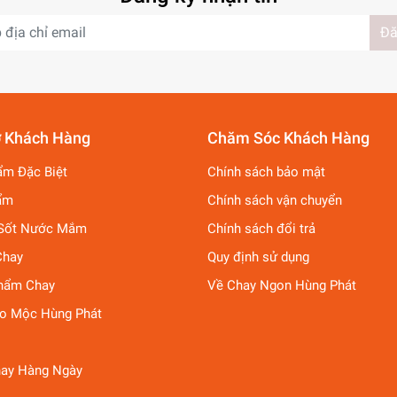
Đă
ợ Khách Hàng
Chăm Sóc Khách Hàng
ẩm Đặc Biệt
Chính sách bảo mật
ẩm
Chính sách vận chuyển
Sốt Nước Mắm
Chính sách đổi trả
Chay
Quy định sử dụng
hẩm Chay
Về Chay Ngon Hùng Phát
ảo Mộc Hùng Phát
ay Hàng Ngày