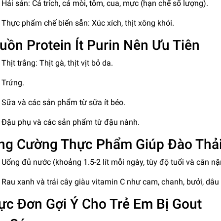
Hải sản: Cá trích, cá mòi, tôm, cua, mực (hạn chế số lượng).
Thực phẩm chế biến sẵn: Xúc xích, thịt xông khói.
uồn Protein Ít Purin Nên Ưu Tiên
Thịt trắng: Thịt gà, thịt vịt bỏ da.
Trứng.
Sữa và các sản phẩm từ sữa ít béo.
Đậu phụ và các sản phẩm từ đậu nành.
ng Cường Thực Phẩm Giúp Đào Thải 
Uống đủ nước (khoảng 1.5-2 lít mỗi ngày, tùy độ tuổi và cân nặ
Rau xanh và trái cây giàu vitamin C như cam, chanh, bưởi, dâu t
ực Đơn Gợi Ý Cho Trẻ Em Bị Gout