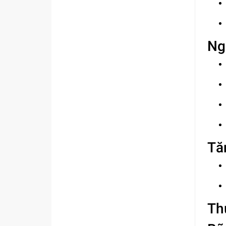
Ng
Tă
Th