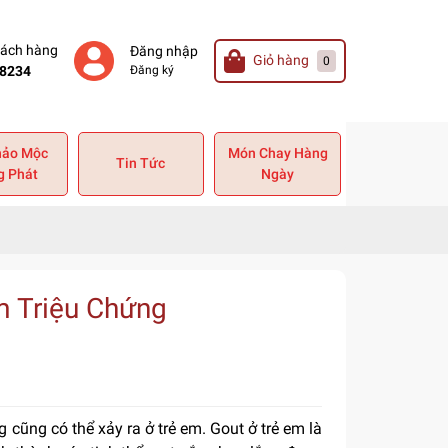
hách hàng
Đăng nhập
Giỏ hàng
0
8234
Đăng ký
hảo Mộc
Món Chay Hàng
Tin Tức
g Phát
Ngày
m Triệu Chứng
 cũng có thể xảy ra ở trẻ em. Gout ở trẻ em là