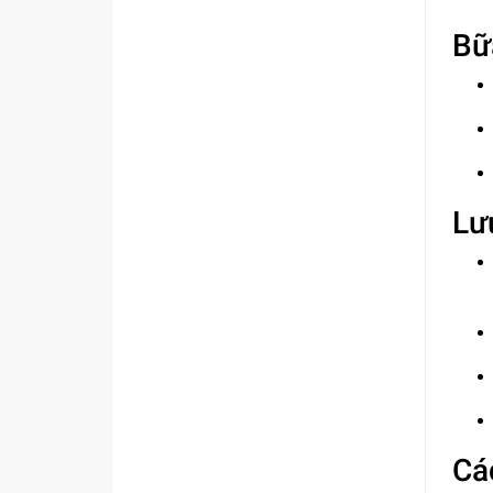
Bữ
Lư
Cá