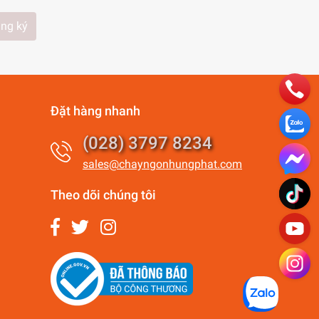
ng ký
Đặt hàng nhanh
(028) 3797 8234
sales@chayngonhungphat.com
Theo dõi chúng tôi