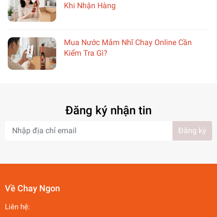
Khi Nhận Hàng
Mua Nước Mắm Nhĩ Chay Online Cần
Kiểm Tra Gì?
Đăng ký nhận tin
Đăng ký
Về Chay Ngon
Liên hệ: