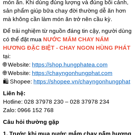
món ăn. Khi dùng đúng lượng và đúng bối cảnh,
sản phẩm giúp bữa chay đời thường dễ ăn hơn
mà không cần làm món ăn trở nên cầu kỳ.
Để trải nghiệm từ nguồn đáng tin cậy, người dùng
có thể đặt mua
NƯỚC MẮM CHAY NẤM
HƯƠNG ĐẶC BIỆT - CHAY NGON HÙNG PHÁT
tại:
🌐 Website:
https://shop.hungphatea.com
🌐 Website:
https://chayngonhungphat.com
🛍 Shopee:
https://shopee.vn/chayngonhungphat
Liên hệ:
Hotline: 028 37978 230 – 028 37978 234
Zalo: 0966 152 768
Câu hỏi thường gặp
1. Trước khi mua nước mắm chay nấm hương