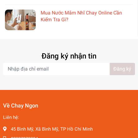
Mua Nước Mắm Nhĩ Chay Online Cần
Kiểm Tra Gì?
Đăng ký nhận tin
Đăng ký
Về Chay Ngon
Liên hệ:
45 Bình Mỹ, Xã Bình Mỹ, TP Hồ Chí Minh