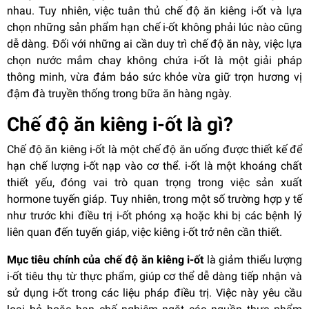
nhau. Tuy nhiên, việc tuân thủ chế độ ăn kiêng i-ốt và lựa
chọn những sản phẩm hạn chế i-ốt không phải lúc nào cũng
dễ dàng. Đối với những ai cần duy trì chế độ ăn này, việc lựa
chọn nước mắm chay không chứa i-ốt là một giải pháp
thông minh, vừa đảm bảo sức khỏe vừa giữ trọn hương vị
đậm đà truyền thống trong bữa ăn hàng ngày.
Chế độ ăn kiêng i-ốt là gì?
Chế độ ăn kiêng i-ốt là một chế độ ăn uống được thiết kế để
hạn chế lượng i-ốt nạp vào cơ thể. i-ốt là một khoáng chất
thiết yếu, đóng vai trò quan trọng trong việc sản xuất
hormone tuyến giáp. Tuy nhiên, trong một số trường hợp y tế
như trước khi điều trị i-ốt phóng xạ hoặc khi bị các bệnh lý
liên quan đến tuyến giáp, việc kiêng i-ốt trở nên cần thiết.
Mục tiêu chính của chế độ ăn kiêng i-ốt
là giảm thiểu lượng
i-ốt tiêu thụ từ thực phẩm, giúp cơ thể dễ dàng tiếp nhận và
sử dụng i-ốt trong các liệu pháp điều trị. Việc này yêu cầu