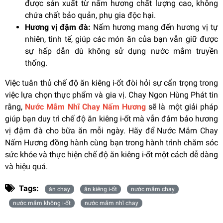
được sản xuất từ nấm hương chất lượng cao, không
chứa chất bảo quản, phụ gia độc hại.
Hương vị đậm đà:
Nấm hương mang đến hương vị tự
nhiên, tinh tế, giúp các món ăn của bạn vẫn giữ được
sự hấp dẫn dù không sử dụng nước mắm truyền
thống.
Việc tuân thủ chế độ ăn kiêng i-ốt đòi hỏi sự cẩn trọng trong
việc lựa chọn thực phẩm và gia vị. Chay Ngon Hùng Phát tin
rằng,
Nước Mắm Nhĩ Chay Nấm Hương
sẽ là một giải pháp
giúp bạn duy trì chế độ ăn kiêng i-ốt mà vẫn đảm bảo hương
vị đậm đà cho bữa ăn mỗi ngày. Hãy để Nước Mắm Chay
Nấm Hương đồng hành cùng bạn trong hành trình chăm sóc
sức khỏe và thực hiện chế độ ăn kiêng i-ốt một cách dễ dàng
và hiệu quả.
Tags:
ăn chay
ăn kiêng i-ốt
nước mắm chay
nước mắm không i-ốt
nước mắm nhĩ chay