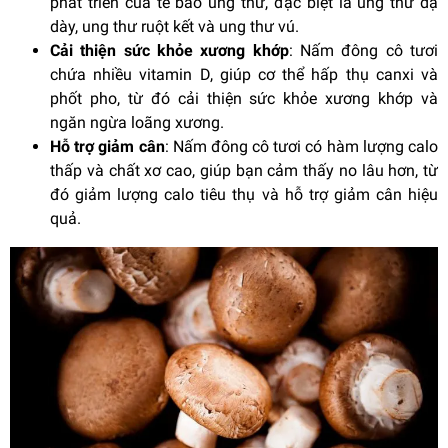
phát triển của tế bào ung thư, đặc biệt là ung thư dạ
dày, ung thư ruột kết và ung thư vú.
Cải thiện sức khỏe xương khớp
: Nấm đông cô tươi
chứa nhiều vitamin D, giúp cơ thể hấp thụ canxi và
phốt pho, từ đó cải thiện sức khỏe xương khớp và
ngăn ngừa loãng xương.
Hỗ trợ giảm cân
: Nấm đông cô tươi có hàm lượng calo
thấp và chất xơ cao, giúp bạn cảm thấy no lâu hơn, từ
đó giảm lượng calo tiêu thụ và hỗ trợ giảm cân hiệu
quả.