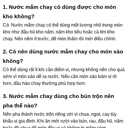
1. Nước mắm chay có dùng được cho món
kho không?
Có. Nước mắm chay có thể dùng một lượng nhỏ trong món
kho như đậu hũ kho nấm, nấm kho tiêu hoặc cà tím kho
chay. Nên nêm ít trước, để món thấm rồi mới điều chỉnh.
2. Có nên dùng nước mắm chay cho món xào
không?
Có thể dùng rất ít khi cần điểm vị, nhưng không nên cho quá
sớm vì món xào dễ ra nước. Nếu cần món xào bám vị rõ
hơn, dầu hào chay thường phù hợp hơn.
3. Nước mắm chay dùng cho bún trộn nên
pha thế nào?
Nên pha thành nước trộn riêng với vị chua, ngọt, cay tùy
khẩu vị gia đình. Khi ăn mới rưới vào bún, rau, đậu hũ, nấm
hoặc đồ chua để món đều vị và không bị mềm sớm.