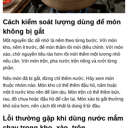
Cách kiểm soát lượng dùng để món
không bị gắt
Một nguyên tắc dễ nhớ là nêm theo từng bước. Với món
kho, nêm ít trước, để món thấm rồi mới điều chỉnh. Với món
xào, chờ nguyên liệu ráo hơn rồi mới thêm một lượng nhỏ
nếu cần. Với món trộn, pha nước trộn riêng và rưới từng
phần.
Nếu món đã bị gắt, đừng chỉ thêm nước. Hãy xem món
thuộc nhóm nào. Món kho có thể thêm đậu hũ, nấm hoặc
một ít nước kho nền để làm dịu. Món trộn có thể thêm bún,
rau, đồ chua hoặc đậu hũ để cân lại. Món xào bị gắt thường
khó sửa hơn, nên cách tốt nhất là d
ùng ít từ đầu.
Lỗi thường gặp khi dùng nước mắm
chay trong kho, xào, trộn