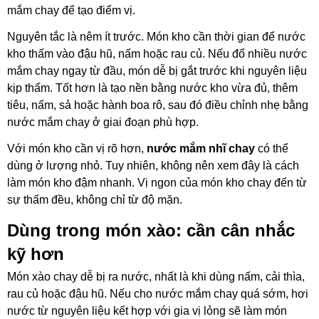
mắm chay để tạo điểm vị.
Nguyên tắc là nêm ít trước. Món kho cần thời gian để nước
kho thấm vào đậu hũ, nấm hoặc rau củ. Nếu đổ nhiều nước
mắm chay ngay từ đầu, món dễ bị gắt trước khi nguyên liệu
kịp thấm. Tốt hơn là tạo nền bằng nước kho vừa đủ, thêm
tiêu, nấm, sả hoặc hành boa
rô, sau đó điều chỉnh nhẹ bằng
nước mắm chay ở giai đoạn phù hợp.
Với món kho cần vị rõ hơn,
nước mắm nhĩ chay
có thể
dùng ở lượng nhỏ. Tuy nhiên, không nên xem đây là cách
làm món kho đậm nhanh. Vị ngon của món kho chay đến từ
sự thấm đều, không chỉ từ độ mặn.
Dùng trong món xào: cần cân nhắc
kỹ hơn
Món xào chay dễ bị ra nước, nhất là khi dùng nấm, cải thìa,
rau củ hoặc đậu hũ. Nếu cho nước mắm chay quá sớm, hơi
nước từ nguyên liệu kết hợp với gia vị lỏng sẽ làm món