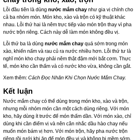
Lỗi đầu tiên là dùng
nước mắm chay
như gia vị chính cho
cả ba nhóm món. Món kho, xào và trộn có kỹ thuật khác
nhau. Lỗi thứ hai là nêm trực tiếp vào món trộn thay vì pha
nước trộn riêng. Cách này dễ làm món không đều vị.
Lỗi thứ ba là dùng
nước mắm chay
quá sớm trong món
xào, khiến nấm và rau củ ra nước nhiều hơn. Lỗi thứ tư là
nghĩ món kho chay phải nêm thật đậm mới bắt cơm. Thực
tế, món kho cần thấm và có nước kho vừa, không cần gắt.
Xem thêm:
Cách Đọc Nhãn Khi Chọn Nước Mắm Chay
.
Kết luận
Nước mắm chay có thể dùng trong món kho, xào và trộn,
nhưng mỗi nhóm món cần một cách dùng riêng. Với món
kho, hãy dùng ít trước để món thấm dần. Với món xào, chỉ
dùng khi cần điểm vị và nên cân nhắc dầu hào chay nếu
muốn món bám vị hơn. Với món trộn, hãy
pha nước trộn
riêng rồi rưới khi ăn để món đều vị và không bị mềm sớm.