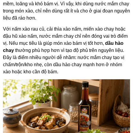
mềm, loãng và khó bám vị. Vì vậy, khi dùng nước mắm chay
trong món xào, chỉ nên dùng r
ất ít và cho ở giai đoạn nguyên
liệu đã ráo hơn.
Với nấm xào rau củ, cải thìa xào nấm, miến xào chay hoặc
đậu hũ xào nấm, nước mắm chay chỉ nên đóng vai trò điểm
vị. Nếu mục tiêu là giúp món xào bám vị tốt hơn,
dầu hào
chay
thường phù hợp hơn vì tạo độ phủ trên nguyên liệu.
Đây là điểm nhiều người dễ nhầm: nước mắm chay tạo vị
chấm/trộn/kho nhẹ, còn dầu hào chay mạnh hơn ở nhóm
xào hoặc kho cần độ bám.