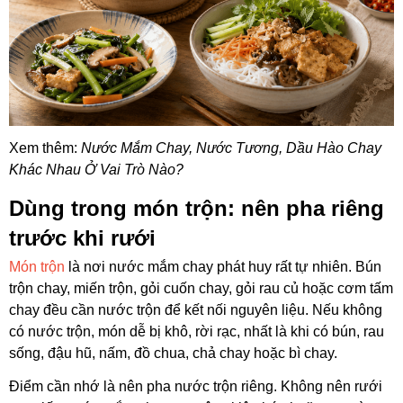
Xem thêm:
Nước Mắm Chay, Nước Tương, Dầu Hào Chay
Khác Nhau Ở Vai Trò Nào?
Dùng trong món trộn: nên pha riêng
trước khi rưới
Món trộn
là nơi nước mắm chay phát huy rất tự nhiên. Bún
trộn chay, miến trộn, gỏi cuốn chay, gỏi rau củ hoặc cơm tấm
chay đều cần nước trộn để kết nối nguyên liệu. Nếu không
có nước trộn, món dễ bị khô, rời rạc, nhất là khi có bún, rau
sống, đậu hũ, nấm,
đồ chua, chả chay hoặc bì chay.
Điểm cần nhớ là nên pha nước trộn riêng. Không nên rưới