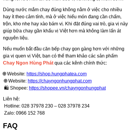
Dùng nước mắm chay đúng không nằm ở việc cho nhiều
hay ít theo cảm tính, mà ở việc hiểu món đang cần chấm,
trộn, kho nhẹ hay xào bám vị. Khi đặt đúng vai trò, gia vị này
giúp bữa chay gần khẩu vị Việt hơn mà không làm lấn át
nguyên liệu.
Nếu muốn bắt đầu căn bếp chay gọn gàng hơn với những
gia vị quen vị Việt, bạn có thể tham khảo các sản phẩm
Chay Ngon Hùng Phát
qua các kênh chính thức:
🌐 Website:
https://shop.hungphatea.com
🌐 Website:
https://chayngonhungphat.com
🛍 Shopee:
https://shopee.vn/chayngonhungphat
Liên hệ:
Hotline: 028 37978 230 – 028 37978 234
Zalo: 0966 152 768
FAQ