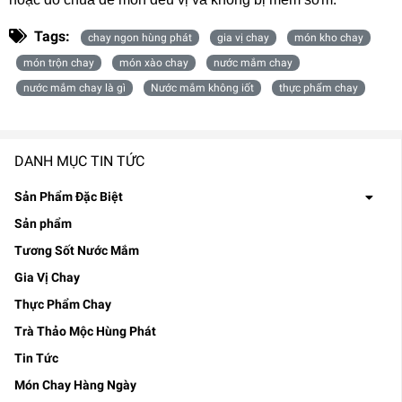
Tags:
chay ngon hùng phát
gia vị chay
món kho chay
món trộn chay
món xào chay
nước mắm chay
nước mắm chay là gì
Nước mắm không iốt
thực phẩm chay
DANH MỤC TIN TỨC
Sản Phẩm Đặc Biệt
Sản phẩm
Tương Sốt Nước Mắm
Gia Vị Chay
Thực Phẩm Chay
Trà Thảo Mộc Hùng Phát
Tin Tức
Món Chay Hàng Ngày