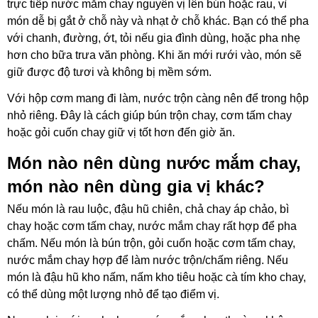
trực tiếp nước mắm chay nguyên vị lên bún hoặc rau, vì
món dễ bị gắt ở chỗ này và nhạt ở chỗ khác. Bạn có thể pha
với chanh, đường, ớt, tỏi nếu gia đình dùng, hoặc pha nhẹ
hơn cho bữa trưa văn phòng.
Khi ăn mới rưới vào, món sẽ
giữ được độ tươi và không bị mềm sớm.
Với hộp cơm mang đi làm, nước trộn càng nên để trong hộp
nhỏ riêng. Đây là cách giúp bún trộn chay, cơm tấm chay
hoặc gỏi cuốn chay giữ vị tốt hơn đến giờ ăn.
Món nào nên dùng nước mắm chay,
món nào nên dùng gia vị khác?
Nếu món là rau luộc, đậu hũ chiên, chả chay áp chảo, bì
chay hoặc cơm tấm chay, nước mắm chay rất hợp để pha
chấm. Nếu món là bún trộn, gỏi cuốn hoặc cơm tấm chay,
nước mắm chay hợp để làm nước trộn/chấm riêng. Nếu
món là đậu hũ kho nấm, nấm kho tiêu hoặc
cà tím kho chay,
có thể dùng một lượng nhỏ để tạo điểm vị.