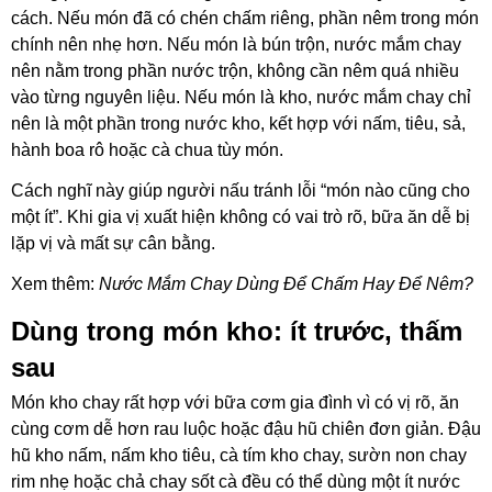
cách. Nếu món đã có chén chấm riêng, phần nêm trong món
chính nên nhẹ hơn. Nếu món là bún trộn, nước mắm chay
nên nằm trong phần nước trộn, không cầ
n nêm quá nhiều
vào từng nguyên liệu. Nếu món là kho, nước mắm chay chỉ
nên là một phần trong nước kho, kết hợp với nấm, tiêu, sả,
hành boa rô hoặc cà chua tùy món.
Cách nghĩ này giúp người nấu tránh lỗi “món nào cũng cho
một ít”. Khi gia vị xuất hiện không có vai trò rõ, bữa ăn dễ bị
lặp vị và mất sự cân bằng.
Xem thêm:
Nước Mắm Chay Dùng Để Chấm Hay Để Nêm?
Dùng trong món kho: ít trước, thấm
sau
Món kho chay rất hợp với bữa cơm gia đình vì có vị rõ, ăn
cùng cơm dễ hơn rau luộc hoặc đậu hũ chiên đơn giản. Đậu
hũ kho nấm, nấm kho tiêu, cà tím kho chay, sườn non chay
rim nhẹ hoặc chả chay sốt cà đều có thể dùng một ít nước