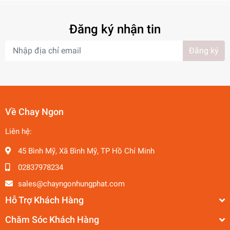
Đăng ký nhận tin
Đăng ký
Về Chay Ngon
Liên hệ:
45 Bình Mỹ, Xã Bình Mỹ, TP Hồ Chí Minh
02837978234
sales@chayngonhungphat.com
Hỗ Trợ Khách Hàng
Chăm Sóc Khách Hàng