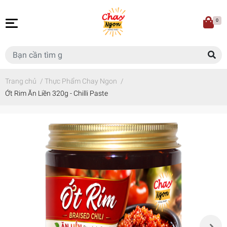
0
Trang chủ
/
Thực Phẩm Chay Ngon
/
Ớt Rim Ăn Liền 320g - Chilli Paste