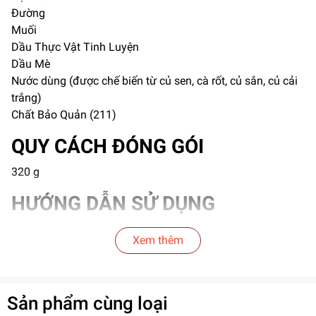
Đường
Muối
Dầu Thực Vật Tinh Luyện
Dầu Mè
Nước dùng (được chế biến từ củ sen, cà rốt, củ sắn, củ cải
trắng)
Chất Bảo Quản (211)
QUY CÁCH ĐÓNG GÓI
320 g
HƯỚNG DẪN SỬ DỤNG
Rất ngon khi ăn kèm với cơm và các món ăn.
Xem thêm
CÁCH BẢO QUẢN
Để nơi khô ráo, thoáng mát, tránh ánh nắng trực tiếp hoặc
Sản phẩm cùng loại
bảo quản trong ngắn mát tủ lạnh.