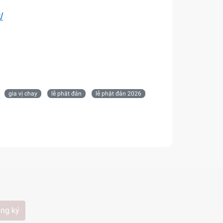
/
gia vị chay
lễ phât đản
lễ phật đản 2026
ng ký