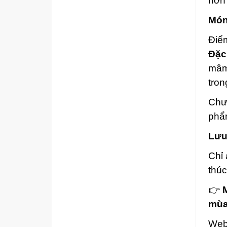
hơn
Món
Điể
Đặc
mâm
tron
Chư
phẩm
Lưu
Chỉ
thúc
👉
mùa
Web