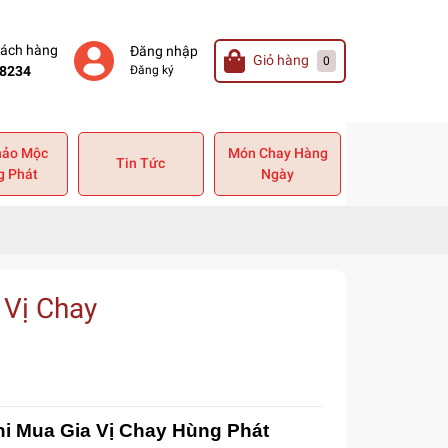
hách hàng
Đăng nhập
Giỏ hàng
0
8234
Đăng ký
hảo Mộc
Món Chay Hàng
Tin Tức
g Phát
Ngày
Vị Chay
 Mua Gia Vị Chay Hùng Phát