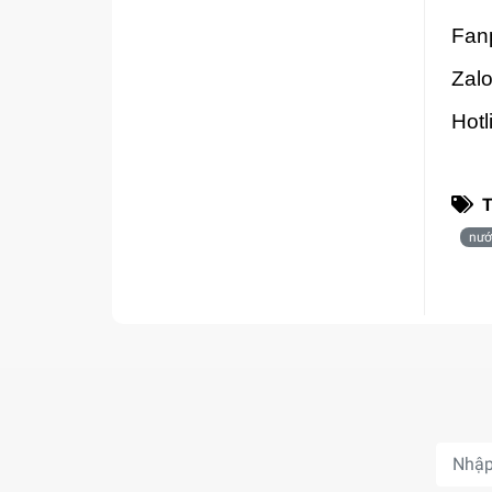
Fan
Zal
Hot
T
nướ