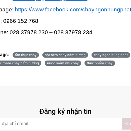
page:
https://www.facebook.com/chayngonhungphat
o: 0966 152 768
line: 028 37978 230 – 028 37978 234
ags:
ẩm thực chay
bột nêm chay nấm hương
chay ngon hùng phát
c mắm chay nấm hương
nước mắm nhĩ chay
thực phẩm chay
Đăng ký nhận tin
Đă