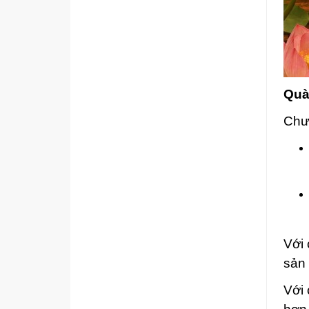
Quà
Chư
Với 
sản 
Với 