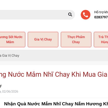
Hỗ trợ k
0283797
ương Sốt Nước
Thực Phẩm
Trà T
Gia Vị Chay
Mắm
Chay
Hùn
 Gia Vị Chay
ng Nước Mắm Nhĩ Chay Khi Mua Gia 
y
a, 02/06/2026
Nhận Quà Nước Mắm Nhĩ Chay Nấm Hương Khi