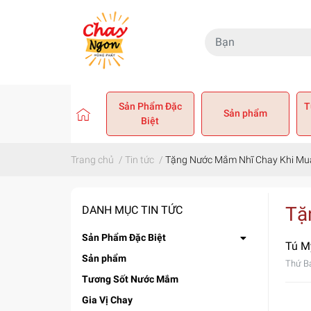
Sản Phẩm Đặc
T
Sản phẩm
Biệt
Trang chủ
/
Tin tức
/
Tặng Nước Mắm Nhĩ Chay Khi Mua
Tặ
DANH MỤC TIN TỨC
Sản Phẩm Đặc Biệt
Tú M
Sản phẩm
Thứ B
Tương Sốt Nước Mắm
Gia Vị Chay