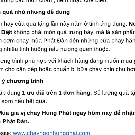
 trong các món chấm, nêm hoặc chế biến.
 quà nhỏ nhưng dễ dùng
m hay của quà tặng lần này nằm ở tính ứng dụng.
N
 Biệt
không phải món quà trưng bày, mà là sản phẩm
 cơm chay mùa Phật Đản đến những bữa chay hằng
g nhiều tình huống nấu nướng quen thuộc.
ơng trình phù hợp với khách hàng đang muốn mua gi
 cho căn bếp hoặc chuẩn bị bữa chay chỉn chu hơn
 ý chương trình
 áp dụng
1 ưu đãi trên 1 đơn hàng
. Số lượng quà t
 sớm nếu hết quà.
Mua gia vị chay Hùng Phát ngay hôm nay để nhận 
 Phật Đản.
site:
www.chayngonhungphat.com