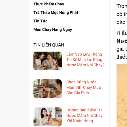
Thực Phẩm Chay
Tron
Trà Thảo Mộc Hùng Phát
có 
Tin Tức
các
Món Chay Hàng Ngày
Hiểu
Nướ
TIN LIÊN QUAN
giá 
Làm Sao Lưu Thông
thiế
Tin Để Mua Lại Đúng
Nước Mắm Nhĩ Chay?
Chọn Đúng Nước
Mắm Nhĩ Chay Mua
Cho Gia Đình
Hướng Dẫn Kiểm Tra
Nước Mắm Nhĩ Chay
Khi Nhận Hàng