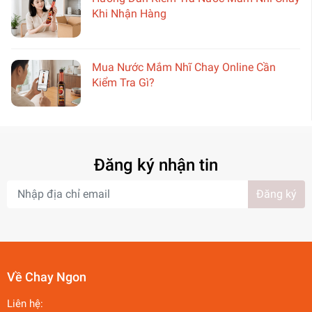
Khi Nhận Hàng
Mua Nước Mắm Nhĩ Chay Online Cần
Kiểm Tra Gì?
Đăng ký nhận tin
Đăng ký
Về Chay Ngon
Liên hệ: