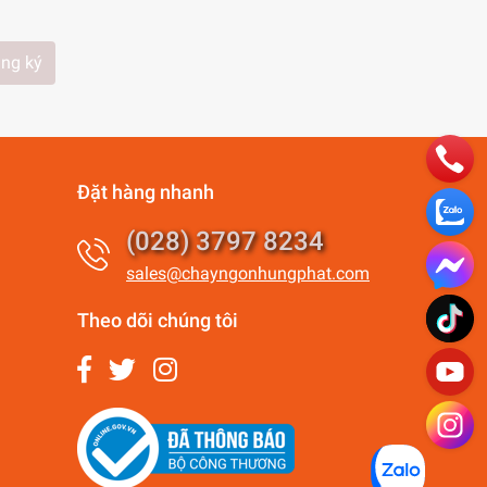
ng ký
Đặt hàng nhanh
(028) 3797 8234
sales@chayngonhungphat.com
Theo dõi chúng tôi