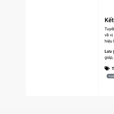
Kết
Tuyến
về vị
hiệu 
Lưu 
giáp,
T
tuy