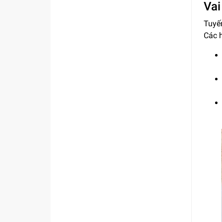
Vai
Tuyến
Các h