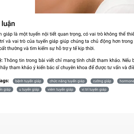
 luận
 giáp là một tuyến nội tiết quan trọng, có vai trò không thể thi
 trí và vai trò của tuyến giáp giúp chúng ta chủ động hơn tron
bất thường và tìm kiếm sự hỗ trợ y tế kịp thời.
ý:
Thông tin trong bài viết chỉ mang tính chất tham khảo. Nếu 
 hãy tham khảo ý kiến bác sĩ chuyên khoa để được tư vấn và điề
ags:
bệnh tuyến giáp
chức năng tuyến giáp
cường giáp
hormone
ến giáp
u tuyến giáp
viêm tuyến giáp
vị trí tuyến giáp