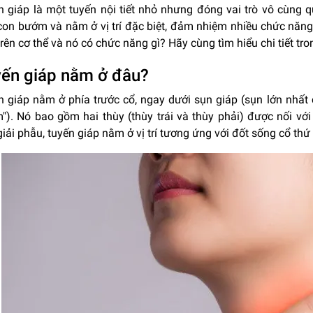
n giáp là một tuyến nội tiết nhỏ nhưng đóng vai trò vô cùng 
con bướm và nằm ở vị trí đặc biệt, đảm nhiệm nhiều chức năng
rên cơ thể và nó có chức năng gì? Hãy cùng tìm hiểu chi tiết tron
ến giáp nằm ở đâu?
n giáp nằm ở phía trước cổ, ngay dưới sụn giáp (sụn lớn nhất
"). Nó bao gồm hai thùy (thùy trái và thùy phải) được nối v
iải phẫu, tuyến giáp nằm ở vị trí tương ứng với đốt sống cổ thứ