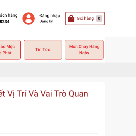
hách hàng
Đăng nhập
Giỏ hàng
0
8234
Đăng ký
hảo Mộc
Món Chay Hàng
Tin Tức
g Phát
Ngày
t Vị Trí Và Vai Trò Quan