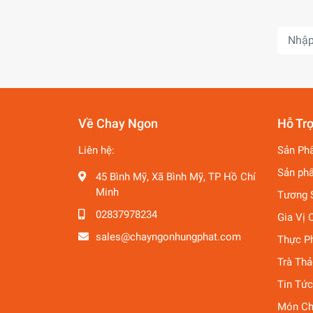
Về Chay Ngon
Hỗ Tr
Liên hệ:
Sản Ph
Sản ph
45 Bình Mỹ, Xã Bình Mỹ, TP Hồ Chí
Minh
Tương 
02837978234
Gia Vị 
sales@chayngonhungphat.com
Thực P
Trà Th
Tin Tức
Món Ch