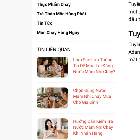
Tuyế
Thực Phẩm Chay
một 
Trà Thảo Mộc Hùng Phát
đâu t
Tin Tức
Tuy
Món Chay Hàng Ngày
Tuyế
TIN LIÊN QUAN
Adam
mặt g
Làm Sao Lưu Thông
Tin Để Mua Lại Đúng
Nước Mắm Nhĩ Chay?
Chọn Đúng Nước
Mắm Nhĩ Chay Mua
Cho Gia Đình
Hướng Dẫn Kiểm Tra
Nước Mắm Nhĩ Chay
Khi Nhận Hàng