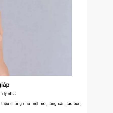
giáp
h lý như:
 triệu chứng như mệt mỏi, tăng cân, táo bón,