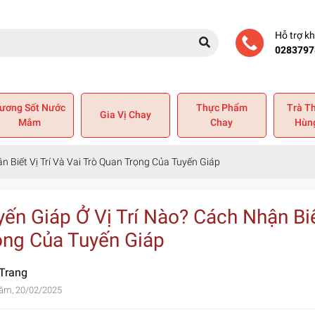
Hỗ trợ k
0283797
ương Sốt Nước
Thực Phẩm
Trà T
Gia Vị Chay
Mắm
Chay
Hùn
n Biết Vị Trí Và Vai Trò Quan Trọng Của Tuyến Giáp
yến Giáp Ở Vị Trí Nào? Cách Nhận Biế
ọng Của Tuyến Giáp
 Trang
ăm, 20/02/2025