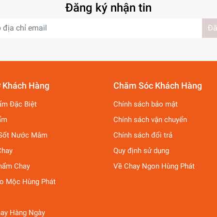
Đăng ký nhận tin
Đă
ợ Khách Hàng
Chăm Sóc Khách Hàng
ẩm Đặc Biệt
Chính sách bảo mật
ẩm
Chính sách vận chuyển
Sốt Nước Mắm
Chính sách đổi trả
Chay
Quy định sử dụng
hẩm Chay
Về Chay Ngon Hùng Phát
ảo Mộc Hùng Phát
ay Hàng Ngày