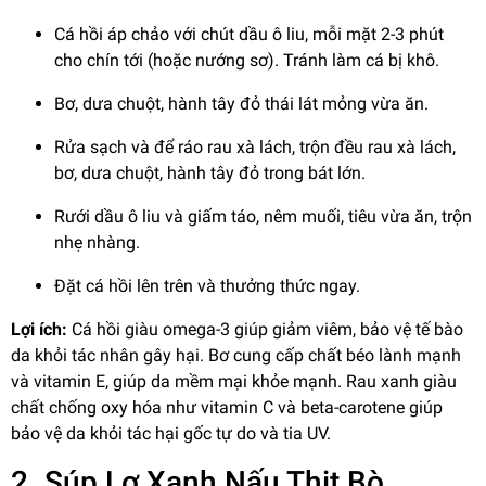
Cá hồi áp chảo với chút dầu ô liu, mỗi mặt 2-3 phút
cho chín tới (hoặc nướng sơ). Tránh làm cá bị khô.
Bơ, dưa chuột, hành tây đỏ thái lát mỏng vừa ăn.
Rửa sạch và để ráo rau xà lách, trộn đều rau xà lách,
bơ, dưa chuột, hành tây đỏ trong bát lớn.
Rưới dầu ô liu và giấm táo, nêm muối, tiêu vừa ăn, trộn
nhẹ nhàng.
Đặt cá hồi lên trên và thưởng thức ngay.
Lợi ích:
Cá hồi giàu omega-3 giúp giảm viêm, bảo vệ tế bào
da khỏi tác nhân gây hại. Bơ cung cấp chất béo lành mạnh
và vitamin E, giúp da mềm mại khỏe mạnh. Rau xanh giàu
chất chống oxy hóa như vitamin C và beta-carotene giúp
bảo vệ da khỏi tác hại gốc tự do và tia UV.
2. Súp Lơ Xanh Nấu Thịt Bò