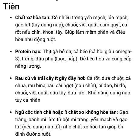
Tiên
Chất xơ hòa tan:
Có nhiều trong yến mạch, lúa mạch,
gạo lứt (tùy dung nạp), chuối, việt quất, cam quýt, cà
rốt nấu chín, khoai tây. Giúp làm mềm phân và điều
hòa nhu động ruột.
Protein nạc:
Thịt gà bỏ da, cá béo (cá hồi giàu omega-
3), trứng, đậu phụ (luộc, hấp). Dễ tiêu hóa và cung cấp
năng lượng.
Rau củ và trái cây ít gây đầy hơi:
Cà rốt, dưa chuột, cà
chua, rau bina, rau cải ngọt (nấu chín), bí đao, bí đỏ,
chuối, việt quất, dâu tây, dưa lưới. Khả năng dung nạp
tùy cá nhân.
Ngũ cốc tinh chế hoặc ít chất xơ không hòa tan:
Gạo
trắng, bánh mì làm từ bột mì trắng, yến mạch và gạo
lứt (nếu dung nạp tốt) nhờ chất xơ hòa tan giúp ổn
định đường ruột.