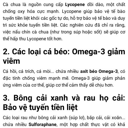
Cà chua là nguồn cung cấp
Lycopene
dồi dào, một chất
chống oxy hóa cực mạnh. Lycopene giúp bảo vệ tế bào
tuyến tiền liệt khỏi các gốc tự do, hỗ trợ bảo vệ tế bào và duy
trì sức khỏe tuyến tiền liệt. Các nghiên cứu đã chỉ ra rằng,
việc nấu chín cà chua (như trong súp hoặc sốt) sẽ giúp cơ
thể hấp thu Lycopene tốt hơn.
2. Các loại cá béo: Omega-3 giảm
viêm
Cá hồi, cá trích, cá mòi... chứa nhiều
axit béo Omega-3
, có
đặc tính chống viêm mạnh mẽ. Omega-3 giúp giảm phản
ứng viêm của cơ thể, giúp cơ thể cảm thấy dễ chịu hơn.
3. Bông cải xanh và rau họ cải:
Bảo vệ tuyến tiền liệt
Các loại rau như bông cải xanh (súp lơ), bắp cải, cải xoăn...
chứa nhiều
Sulforaphane
, một hợp chất thực vật có khả