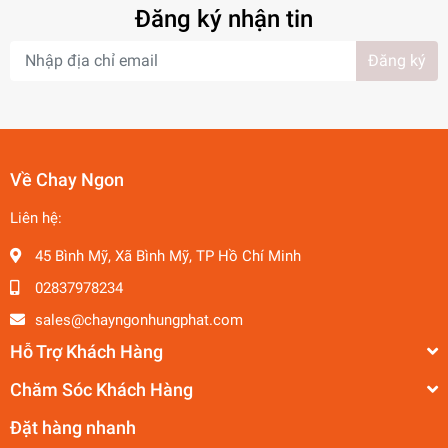
Đăng ký nhận tin
Đăng ký
Về Chay Ngon
Liên hệ:
45 Bình Mỹ, Xã Bình Mỹ, TP Hồ Chí Minh
02837978234
sales@chayngonhungphat.com
Hỗ Trợ Khách Hàng
Chăm Sóc Khách Hàng
Đặt hàng nhanh