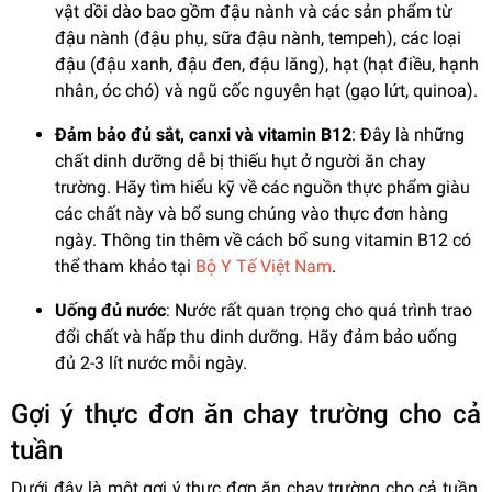
vật dồi dào bao gồm đậu nành và các sản phẩm từ
đậu nành (đậu phụ, sữa đậu nành, tempeh), các loại
đậu (đậu xanh, đậu đen, đậu lăng), hạt (hạt điều, hạnh
nhân, óc chó) và ngũ cốc nguyên hạt (gạo lứt, quinoa).
Đảm bảo đủ sắt, canxi và vitamin B12
: Đây là những
chất dinh dưỡng dễ bị thiếu hụt ở người ăn chay
trường. Hãy tìm hiểu kỹ về các nguồn thực phẩm giàu
các chất này và bổ sung chúng vào thực đơn hàng
ngày. Thông tin thêm về cách bổ sung vitamin B12 có
thể tham khảo tại
Bộ Y Tế Việt Nam
.
Uống đủ nước
: Nước rất quan trọng cho quá trình trao
đổi chất và hấp thu dinh dưỡng. Hãy đảm bảo uống
đủ 2-3 lít nước mỗi ngày.
Gợi ý thực đơn ăn chay trường cho cả
tuần
Dưới đây là một gợi ý thực đơn ăn chay trường cho cả tuần,