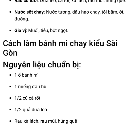
Rau củ tươi
: Dưa leo, cà rốt, xà lách, rau mùi, húng quế.
Nước sốt chay
: Nước tương, dầu hào chay, tỏi băm, ớt,
đường.
Gia vị
: Muối, tiêu, bột ngọt.
Cách làm bánh mì chay kiểu Sài
Gòn
Nguyên liệu chuẩn bị:
1 ổ bánh mì
1 miếng đậu hũ
1/2 củ cà rốt
1/2 quả dưa leo
Rau xà lách, rau mùi, húng quế