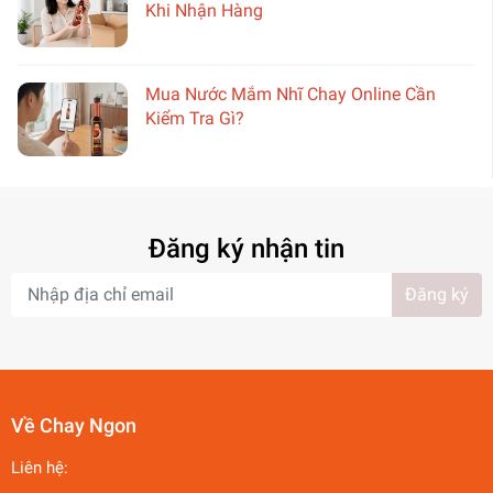
Khi Nhận Hàng
Mua Nước Mắm Nhĩ Chay Online Cần
Kiểm Tra Gì?
Đăng ký nhận tin
Đăng ký
Về Chay Ngon
Liên hệ: