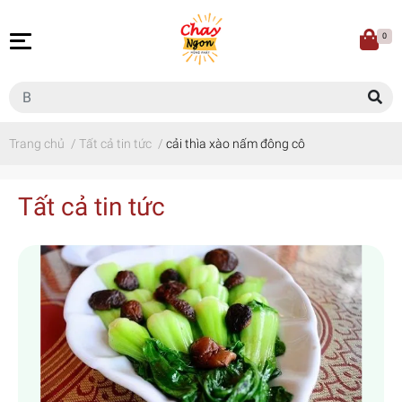
0
Trang chủ
/
Tất cả tin tức
/
cải thìa xào nấm đông cô
Tất cả tin tức