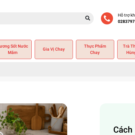
Hỗ trợ k
0283797
ương Sốt Nước
Thực Phẩm
Trà T
Gia Vị Chay
Mắm
Chay
Hùn
Cách