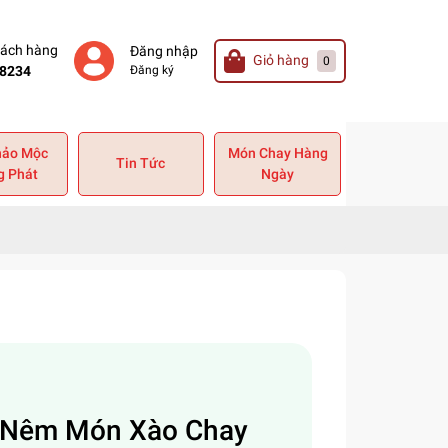
hách hàng
Đăng nhập
Giỏ hàng
0
8234
Đăng ký
hảo Mộc
Món Chay Hàng
Tin Tức
g Phát
Ngày
 Nêm Món Xào Chay