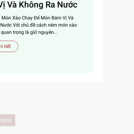
Vị Và Không Ra Nước
 Món Xào Chay Để Món Bám Vị Và
 Nước Với chủ đề cách nêm món xào
 quan trọng là giữ nguyên...
i tiết
ng ký