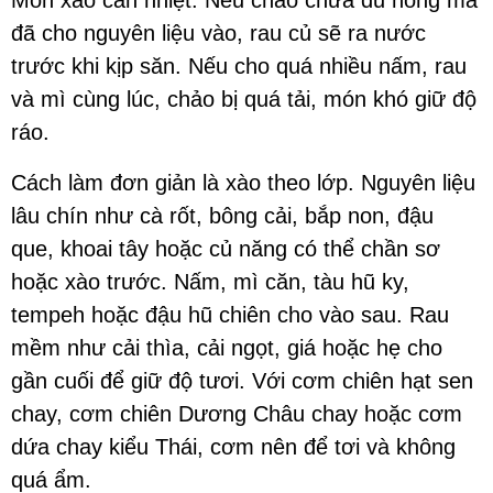
Món xào cần nhiệt. Nếu chảo chưa đủ nóng mà
đã cho nguyên liệu vào, rau củ sẽ ra nước
trước khi kịp săn. Nếu cho quá nhiều nấm, rau
và mì cùng lúc, chảo bị quá tải, món khó giữ độ
ráo.
Cách làm đơn giản là xào theo lớp. Nguyên liệu
lâu chín như cà rốt, bông cải, bắp non, đậu
que, khoai tây hoặc củ năng có thể chần sơ
hoặc xào trước. Nấm, mì căn, tàu hũ ky,
tempeh hoặc đậu hũ chiên cho vào sau. Rau
mềm như cải thìa, cải ngọt, giá hoặc hẹ cho
gần cuối để giữ độ tươi. Với cơm chiên hạt sen
chay, cơm chiên Dương Châu chay hoặc cơm
dứa chay kiểu Thái, cơm nên để tơi và không
quá ẩm.