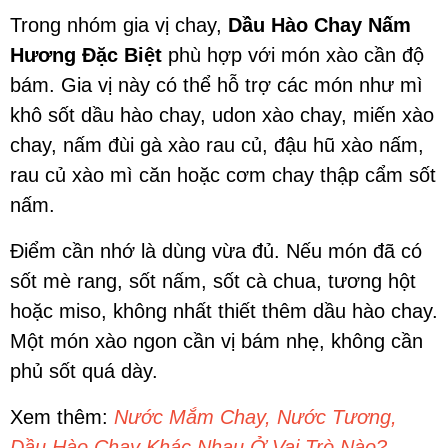
Trong nhóm gia vị chay,
Dầu Hào Chay Nấm
Hương Đặc Biệt
phù hợp với món xào cần độ
bám. Gia vị này có thể hỗ trợ các món như mì
khô sốt dầu hào chay, udon xào chay, miến xào
chay, nấm đùi gà xào rau củ, đậu hũ xào nấm,
rau củ xào mì căn hoặc cơm chay thập cẩm sốt
nấm.
Điểm cần nhớ là dùng vừa đủ. Nếu món đã có
sốt mè rang, sốt nấm, sốt cà chua, tương hột
hoặc miso, không nhất thiết thêm dầu hào chay.
Một món xào ngon cần vị bám nhẹ, không cần
phủ sốt quá dày.
Xem thêm:
Nước Mắm Chay, Nước Tương,
Dầu Hào Chay Khác Nhau Ở Vai Trò Nào?