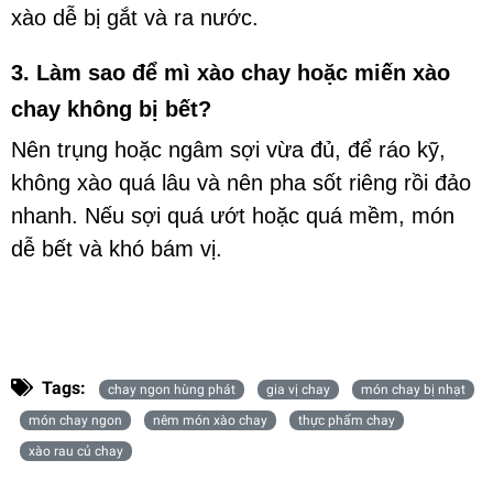
xào dễ bị gắt và ra nước.
3. Làm sao để mì xào chay hoặc miến xào
chay không bị bết?
Nên trụng hoặc ngâm sợi vừa đủ, để ráo kỹ,
không xào quá lâu và nên pha sốt riêng rồi đảo
nhanh. Nếu sợi quá ướt hoặc quá mềm, món
dễ bết và khó bám vị.
Tags:
chay ngon hùng phát
gia vị chay
món chay bị nhạt
món chay ngon
nêm món xào chay
thực phẩm chay
xào rau củ chay