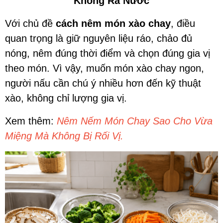
Không Ra Nước
Với chủ đề
cách nêm món xào chay
, điều
quan trọng là giữ nguyên liệu ráo, chảo đủ
nóng, nêm đúng thời điểm và chọn đúng gia vị
theo món. Vì vậy, muốn món xào chay ngon,
người nấu cần chú ý nhiều hơn đến kỹ thuật
xào, không chỉ lượng gia vị.
Xem thêm:
Nêm Nếm Món Chay Sao Cho Vừa
Miệng Mà Không Bị Rối Vị.