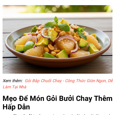
Xem thêm:
Gỏi Bắp Chuối Chay - Công Thức Giòn Ngon, Dễ
Làm Tại Nhà
Mẹo Để Món Gỏi Bưởi Chay Thêm
Hấp Dẫn