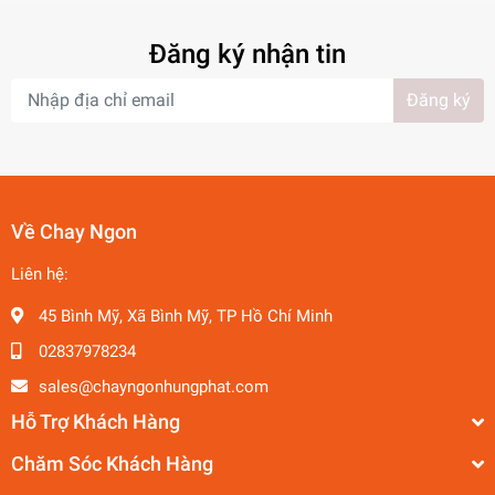
Đăng ký nhận tin
Đăng ký
Về Chay Ngon
Liên hệ:
45 Bình Mỹ, Xã Bình Mỹ, TP Hồ Chí Minh
02837978234
sales@chayngonhungphat.com
Hỗ Trợ Khách Hàng
Chăm Sóc Khách Hàng