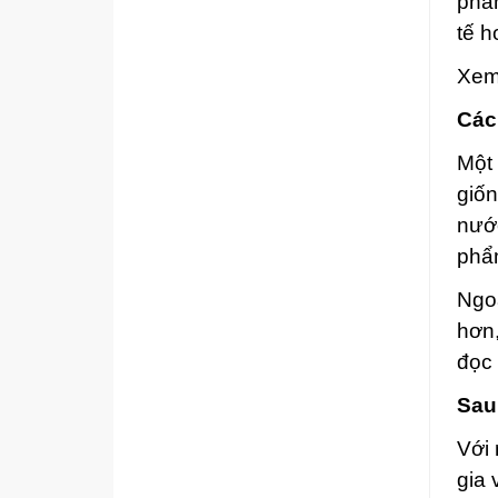
phẩm
tế h
Xem
Các
Một 
giố
nướ
phẩ
Ngoà
hơn,
đọc 
Sau
Với 
gia 