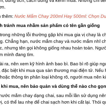
, dung tích, cách dùng và kênh mua. Những chi tiế
ơn.
 thêm:
Nước Mắm Chay 200ml Hay 500ml: Chọn Du
h tránh mua nhầm sản phẩm có tên gần giống
trong những lỗi thường gặp khi mua gia vị chay là
ng. Chẳng hạn, nước mắm chay và nước mắm nhĩ ch
c, nhưng tên gọi không giống nhau hoàn toàn. Ngư
m mình đang tìm.
i ra, nên xem kỹ hình ảnh bao bì. Bao bì rõ giúp n
 đặc biệt khi mua qua sàn thương mại điện tử. Nếu
hoặc thông tin phân loại không rõ, người mua nên kiể
 khi mua, nên bảo quản và dùng thế nào cho gọ
nước mắm chay dạng chai, sau mỗi lần sử dụng nên 
vị, có thể lau nhẹ để chai sạch hơn khi cất lại. Thói