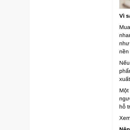
Vì 
Mua 
nhan
như
nền
Nếu
phẩm
xuất
Một 
ngườ
hỗ t
Xem
Nê