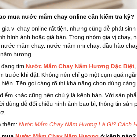
sao mua nước mắm chay online cần kiểm tra kỹ?
gia vị chay online rất tiện, nhưng cũng dễ phát sin
h hình ảnh hoặc giá bán. Trong nhóm gia vị chay, 
 nước mắm chay, nước mắm nhĩ chay, dầu hào chay,
 nấm hương.
 đang tìm
Nước Mắm Chay Nấm Hương Đặc Biệt
 trước khi đặt. Không nên chỉ gõ một cụm quá ngắn
 hiện. Tên gọi càng rõ thì khả năng chọn đúng càng
điểm khác cũng nên chú ý là kênh bán. Với sản phẩm
i dùng dễ đối chiếu hình ảnh bao bì, thông tin sản 
rợ.
 thêm:
Nước Mắm Chay Nấm Hương Là Gì? Cách Hi
n mua
Nước Mắm Chay Nấm Hương
ở kênh nào?