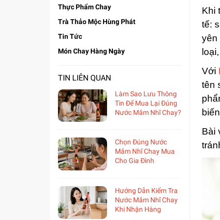
Thực Phẩm Chay
Khi 
Trà Thảo Mộc Hùng Phát
tế: 
Tin Tức
yên 
loại
Món Chay Hàng Ngày
Với
TIN LIÊN QUAN
tên 
Làm Sao Lưu Thông
phẩ
Tin Để Mua Lại Đúng
biến
Nước Mắm Nhĩ Chay?
Bài 
Chọn Đúng Nước
trán
Mắm Nhĩ Chay Mua
Cho Gia Đình
Hướng Dẫn Kiểm Tra
Nước Mắm Nhĩ Chay
Khi Nhận Hàng