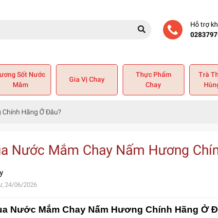
Hỗ trợ k
0283797
ương Sốt Nước
Thực Phẩm
Trà T
Gia Vị Chay
Mắm
Chay
Hùn
Chính Hãng Ở Đâu?
a Nước Mắm Chay Nấm Hương Chín
y
ư, 24/06/2026
a Nước Mắm Chay Nấm Hương Chính Hãng Ở Đâu