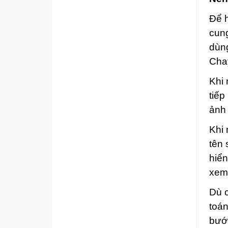
Để h
cun
dùn
Cha
Khi 
tiếp
ảnh 
Khi
tên 
hiển
xem
Dù c
toán
bướ