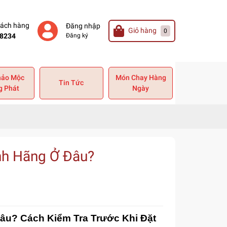
hách hàng
Đăng nhập
Giỏ hàng
0
8234
Đăng ký
hảo Mộc
Món Chay Hàng
Tin Tức
g Phát
Ngày
h Hãng Ở Đâu?
? Cách Kiểm Tra Trước Khi Đặt