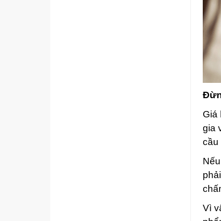
Đừn
Giá 
gia 
cầu
Nếu 
phả
chấm
Vì v