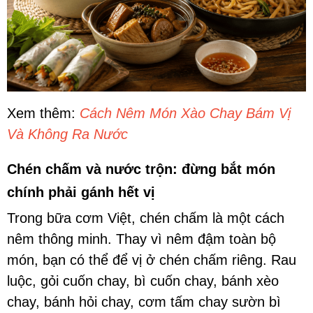
Xem thêm:
Cách Nêm Món Xào Chay Bám Vị
Và Không Ra Nước
Chén chấm và nước trộn: đừng bắt món
chính phải gánh hết vị
Trong bữa cơm Việt, chén chấm là một cách
nêm thông minh. Thay vì nêm đậm toàn bộ
món, bạn có thể để vị ở chén chấm riêng. Rau
luộc, gỏi cuốn chay, bì cuốn chay, bánh xèo
chay, bánh hỏi chay, cơm tấm chay sườn bì