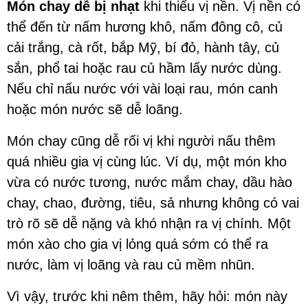
Món chay dễ bị nhạt
khi thiếu vị nền. Vị nền có
thể đến từ nấm hương khô, nấm đông cô, củ
cải trắng, cà rốt, bắp Mỹ, bí đỏ, hành tây, củ
sắn, phổ tai hoặc rau củ hầm lấy nước dùng.
Nếu chỉ nấu nước với vài loại rau, món canh
hoặc món nước sẽ dễ loãng.
Món chay cũng dễ rối vị khi người nấu thêm
quá nhiều gia vị cùng lúc. Ví dụ, một món kho
vừa có nước tương, nước mắm chay, dầu hào
chay, chao, đường, tiêu, sả nhưng không có vai
trò rõ sẽ dễ nặng và khó nhận ra vị chính. Một
món xào cho gia vị lỏng quá sớm có thể ra
nước, làm vị loãng và rau củ mềm nhũn.
Vì vậy, trước khi nêm thêm, hãy hỏi: món này