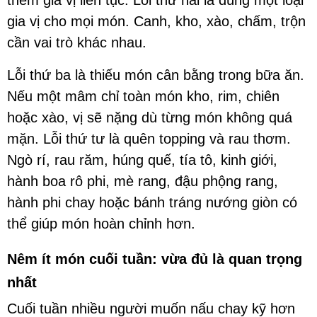
thêm gia vị liên tục. Lỗi thứ hai là dùng một loại
gia vị cho mọi món. Canh, kho, xào, chấm, trộn
cần vai trò khác nhau.
Lỗi thứ ba là thiếu món cân bằng trong bữa ăn.
Nếu một mâm chỉ toàn món kho, rim, chiên
hoặc xào, vị sẽ nặng dù từng món không quá
mặn. Lỗi thứ tư là quên topping và rau thơm.
Ngò rí, rau răm, húng quế, tía tô, kinh giới,
hành boa rô phi, mè rang, đậu phộng rang,
hành phi chay hoặc bánh tráng nướng giòn có
thể giúp món hoàn chỉnh hơn.
Nêm ít món cuối tuần: vừa đủ là quan trọng
nhất
Cuối tuần nhiều người muốn nấu chay kỹ hơn