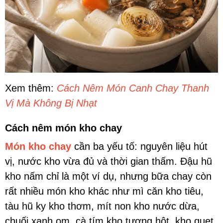
Xem thêm:
Cách Nêm Món Canh Chay Thanh
Vị Mà Không Bị Nhạt
Cách nêm món kho chay
Món kho chay
cần ba yếu tố: nguyên liệu hút
vị, nước kho vừa đủ và thời gian thấm. Đậu hũ
kho nấm chỉ là một ví dụ, nhưng bữa chay còn
rất nhiều món kho khác như mì căn kho tiêu,
tàu hũ ky kho thơm, mít non kho nước dừa,
chuối xanh om, cà tím kho tương hột, kho quẹt