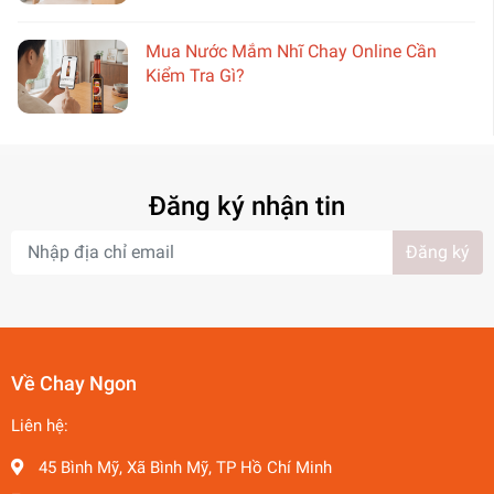
Mua Nước Mắm Nhĩ Chay Online Cần
Kiểm Tra Gì?
Đăng ký nhận tin
Đăng ký
Về Chay Ngon
Liên hệ:
45 Bình Mỹ, Xã Bình Mỹ, TP Hồ Chí Minh