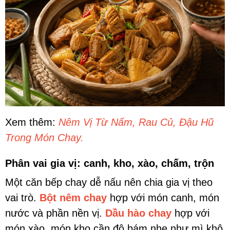
Xem thêm:
Nêm Vị Từ Nấm, Rau Củ, Đậu Hũ
Trong Món Chay.
Phân vai gia vị: canh, kho, xào, chấm, trộn
Một căn bếp chay dễ nấu nên chia gia vị theo
vai trò.
Bột nêm chay
hợp với món canh, món
nước và phần nền vị.
Dầu hào chay
hợp với
món xào, món kho cần độ bám nhẹ như mì khô