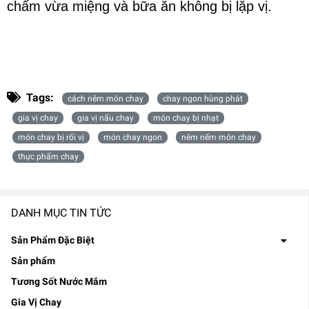
chấm vừa miệng và bữa ăn không bị lặp vị.
Tags:
cách nêm món chay
chay ngon hùng phát
gia vị chay
gia vị nấu chay
món chay bị nhạt
món chay bị rối vị
món chay ngon
nêm nếm món chay
thực phẩm chay
DANH MỤC TIN TỨC
Sản Phẩm Đặc Biệt
Sản phẩm
Tương Sốt Nước Mắm
Gia Vị Chay