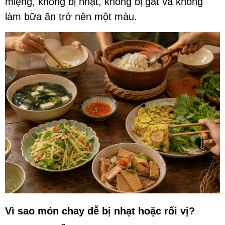
miệng, không bị nhạt, không bị gắt và không
làm bữa ăn trở nên một màu.
Vì sao món chay dễ bị nhạt hoặc rối vị?