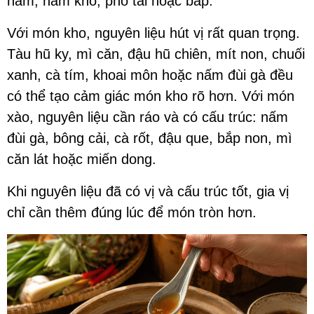
hầm, nấm khô, phổ tai hoặc bắp.
Với món kho, nguyên liệu hút vị rất quan trọng.
Tàu hũ ky, mì căn, đậu hũ chiên, mít non, chuối
xanh, cà tím, khoai môn hoặc nấm đùi gà đều
có thể tạo cảm giác món kho rõ hơn. Với món
xào, nguyên liệu cần ráo và có cấu trúc: nấm
đùi gà, bông cải, cà rốt, đậu que, bắp non, mì
căn lát hoặc miến dong.
Khi nguyên liệu đã có vị và cấu trúc tốt, gia vị
chỉ cần thêm đúng lúc để món tròn hơn.