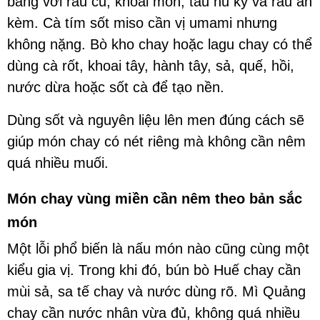
bằng với rau củ, khoai môn, tàu hũ ky và rau ăn
kèm. Cà tím sốt miso cần vị umami nhưng
không nặng. Bò kho chay hoặc lagu chay có thể
dùng cà rốt, khoai tây, hành tây, sả, quế, hồi,
nước dừa hoặc sốt cà để tạo nền.
Dùng sốt và nguyên liệu lên men đúng cách sẽ
giúp món chay có nét riêng mà không cần nêm
quá nhiều muối.
Món chay vùng miền cần nêm theo bản sắc
món
Một lỗi phổ biến là nấu món nào cũng cùng một
kiểu gia vị. Trong khi đó, bún bò Huế chay cần
mùi sả, sa tế chay và nước dùng rõ. Mì Quảng
chay cần nước nhân vừa đủ, không quá nhiều