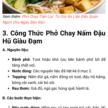
Xem thêm:
Phở Chay Tiện Lợi: Từ Gói Ăn Liền Đến Quán
Ngon Cho Ngày Bận Rộn
3. Công Thức Phở Chay Nấm Đậu
Hũ Giàu Đạm
A. Nguyên liệu:
Bánh phở:
Tươi hoặc khô (ưu tiên bánh phở lứt để
tăng chất xơ).
Nước dùng:
Các nguyên liệu đã liệt kê ở mục 2.
Topping:
Nấm đùi gà, nấm đông cô tươi, đậu hũ trắng,
bông cải xanh, cải bó xôi.
Rau thơm:
Giá đỗ, ngò gai, húng quế, hành lá.
B. Các bước thực hiện:
Nấu nước dùng:
Hầm rau củ tạo ngọt (củ cải, bắp, lê)