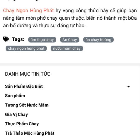
Chay Ngon Hùng Phát
hy vọng công thức này sẽ giúp bạn
nâng tầm món phở chay quen thuộc, biến nó thành một bữa
ăn bổ dưỡng và thực sự đáng tự hào.
Tags:
ẩm thực chay
Ăn Chay
ăn chay trường
chay ngon hùng phát
nước mắm chay
DANH MỤC TIN TỨC
Sản Phẩm Đặc Biệt
Sản phẩm
Tương Sốt Nước Mắm
Gia Vị Chay
Thực Phẩm Chay
Trà Thảo Mộc Hùng Phát