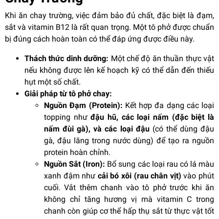
Khi ăn chay trường, việc đảm bảo đủ chất, đặc biệt là đạm,
sắt và vitamin B12 là rất quan trọng. Một tô phở được chuẩn
bị đúng cách hoàn toàn có thể đáp ứng được điều này.
Thách thức dinh dưỡng:
Một chế độ ăn thuần thực vật
nếu không được lên kế hoạch kỹ có thể dẫn đến thiếu
hụt một số chất.
Giải pháp từ tô phở chay:
Nguồn Đạm (Protein):
Kết hợp đa dạng các loại
topping như
đậu hũ, các loại nấm (đặc biệt là
nấm đùi gà), và các loại đậu
(có thể dùng đậu
gà, đậu lăng trong nước dùng) để tạo ra nguồn
protein hoàn chỉnh.
Nguồn Sắt (Iron):
Bổ sung các loại rau có lá màu
xanh đậm như
cải bó xôi (rau chân vịt)
vào phút
cuối. Vắt thêm chanh vào tô phở trước khi ăn
không chỉ tăng hương vị mà vitamin C trong
chanh còn giúp cơ thể hấp thụ sắt từ thực vật tốt