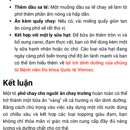
Thêm dầu sa tế:
Một muỗng dầu sa tế chay sẽ làm tô
phở thêm phần ấm nóng và hấp dẫn.
Ăn kèm quẩy chay:
Nếu có, vài miếng quẩy giòn tan
ăn cùng phở sẽ rất thú vị.
Kết hợp với một ly sữa hạt:
Để bữa ăn thêm tròn vị và
bổ sung canxi, đạm thực vật, bạn có thể dùng kèm một
ly sữa hạnh nhân hoặc óc chó. Các loại sữa hạt đang
ngày càng phổ biến trong chế độ ăn lành mạnh và bạn
có thể tìm hiểu thêm về
lợi ích dinh dưỡng của chúng
từ Bệnh viện Đa khoa Quốc tế Vinmec
.
Kết luận
Một tô
phở chay cho người ăn chay trường
hoàn toàn có thể
trở thành một bữa ăn "vàng" về cả hương vị lẫn dinh dưỡng.
Bằng cách chú trọng vào việc xây dựng một nồi nước dùng
có chiều sâu và kết hợp các loại topping giàu đạm, bạn
không chỉ thỏa mãn vị giác mà còn cung cấp đầy đủ năng
lượng và dưỡng chất cho cơ thể.