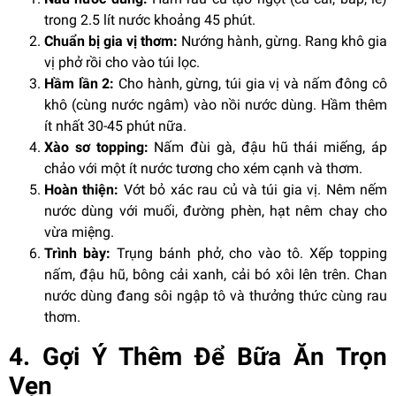
trong 2.5 lít nước khoảng 45 phút.
Chuẩn bị gia vị thơm:
Nướng hành, gừng. Rang khô gia
vị phở rồi cho vào túi lọc.
Hầm lần 2:
Cho hành, gừng, túi gia vị và nấm đông cô
khô (cùng nước ngâm) vào nồi nước dùng. Hầm thêm
ít nhất 30-45 phút nữa.
Xào sơ topping:
Nấm đùi gà, đậu hũ thái miếng, áp
chảo với một ít nước tương cho xém cạnh và thơm.
Hoàn thiện:
Vớt bỏ xác rau củ và túi gia vị. Nêm nếm
nước dùng với muối, đường phèn, hạt nêm chay cho
vừa miệng.
Trình bày:
Trụng bánh phở, cho vào tô. Xếp topping
nấm, đậu hũ, bông cải xanh, cải bó xôi lên trên. Chan
nước dùng đang sôi ngập tô và thưởng thức cùng rau
thơm.
4. Gợi Ý Thêm Để Bữa Ăn Trọn
Vẹn