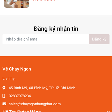
Đăng ký nhận tin
Đăng ký
Về Chay Ngon
Liên hệ:
45 Bình Mỹ, Xã Bình Mỹ, TP Hồ Chí Minh
02837978234
sales@chayngonhungphat.com
Hỗ Trợ Khách Hàng