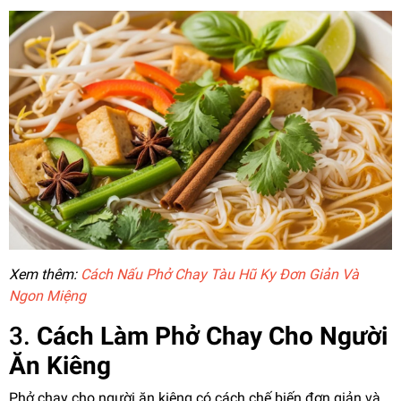
Xem thêm:
Cách Nấu Phở Chay Tàu Hũ Ky Đơn Giản Và
Ngon Miệng
3.
Cách Làm Phở Chay Cho Người
Ăn Kiêng
Phở chay cho người ăn kiêng có cách chế biến đơn giản và