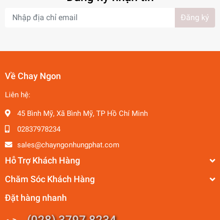
Đăng ký
Về Chay Ngon
Liên hệ:
45 Bình Mỹ, Xã Bình Mỹ, TP Hồ Chí Minh
02837978234
sales@chayngonhungphat.com
Hỗ Trợ Khách Hàng
Chăm Sóc Khách Hàng
Đặt hàng nhanh