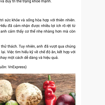
và duy trì thể trạng khỏe mạnh.
trì sức khỏe và sống hòa hợp với thiên nhiên.
iếu đã cảm nhận được nhiều lợi ích rõ rệt từ
úp anh cảm thấy cơ thể nhẹ nhàng hơn mà còn
t thử thách. Tuy nhiên, anh đã vượt qua chúng
ại. Việc tìm hiểu kỹ về chế độ ăn, kết hợp với
 chay một cách dễ dàng và hiệu quả.
uồn: VnExpress)