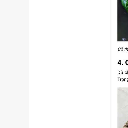
Có t
4.
Dù c
Trọng