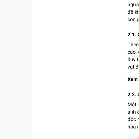
ngừa 
đề k
còn g
2.1.
Theo
cao, 
duy t
vật đ
Xem 
2.2. 
Một l
anh đ
độc 
hóa n