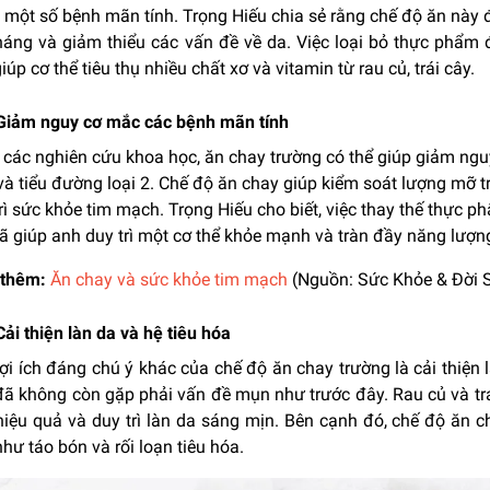
một số bệnh mãn tính. Trọng Hiếu chia sẻ rằng chế độ ăn này đ
háng và giảm thiểu các vấn đề về da. Việc loại bỏ thực phẩm 
iúp cơ thể tiêu thụ nhiều chất xơ và vitamin từ rau củ, trái cây.
 Giảm nguy cơ mắc các bệnh mãn tính
 các nghiên cứu khoa học, ăn chay trường có thể giúp giảm ng
và tiểu đường loại 2. Chế độ ăn chay giúp kiểm soát lượng mỡ t
rì sức khỏe tim mạch. Trọng Hiếu cho biết, việc thay thế thực 
ã giúp anh duy trì một cơ thể khỏe mạnh và tràn đầy năng lượn
thêm:
Ăn chay và sức khỏe tim mạch
(Nguồn: Sức Khỏe & Đời 
Cải thiện làn da và hệ tiêu hóa
ợi ích đáng chú ý khác của chế độ ăn chay trường là cải thiện 
ã không còn gặp phải vấn đề mụn như trước đây. Rau củ và trái
hiệu quả và duy trì làn da sáng mịn. Bên cạnh đó, chế độ ăn 
hư táo bón và rối loạn tiêu hóa.