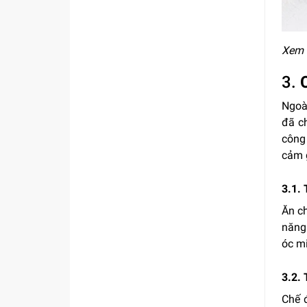
Xem 
3.
Ngoài
đã c
công
cảm g
3.1. 
Ăn ch
năng 
óc m
3.2. 
Chế 