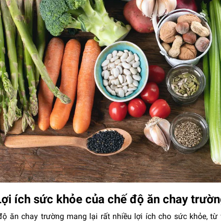
Lợi ích sức khỏe của chế độ ăn chay trườ
ộ ăn chay trường mang lại rất nhiều lợi ích cho sức khỏe, từ 