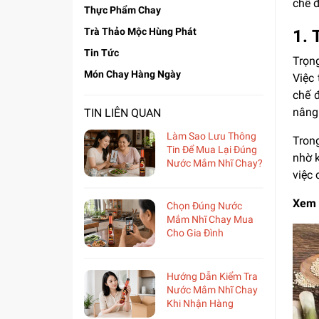
chế đ
Thực Phẩm Chay
Trà Thảo Mộc Hùng Phát
1.
Tin Tức
Trọng
Món Chay Hàng Ngày
Việc
chế 
nâng 
TIN LIÊN QUAN
Làm Sao Lưu Thông
Trong
Tin Để Mua Lại Đúng
nhờ k
Nước Mắm Nhĩ Chay?
việc 
Xem 
Chọn Đúng Nước
Mắm Nhĩ Chay Mua
Cho Gia Đình
Hướng Dẫn Kiểm Tra
Nước Mắm Nhĩ Chay
Khi Nhận Hàng