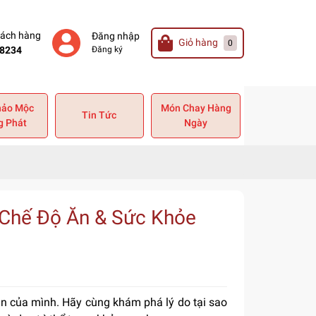
hách hàng
Đăng nhập
Giỏ hàng
0
8234
Đăng ký
hảo Mộc
Món Chay Hàng
Tin Tức
g Phát
Ngày
ề Chế Độ Ăn & Sức Khỏe
ăn của mình. Hãy cùng khám phá lý do tại sao