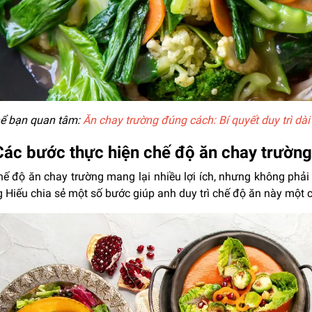
hể bạn quan tâm:
Ăn chay trường đúng cách: Bí quyết duy trì dà
Các bước thực hiện chế độ ăn chay trường
hế độ ăn chay trường mang lại nhiều lợi ích, nhưng không phải
 Hiếu chia sẻ một số bước giúp anh duy trì chế độ ăn này một 