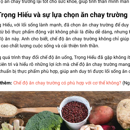
ộ ăn chay trường lại tốt cho sức khỏe, giúp tinh thần minh mẫn 
Trọng Hiếu và sự lựa chọn ăn chay trường
 Hiếu, với lối sống lành mạnh, đã chọn ăn chay trường để duy 
 từ bỏ thực phẩm động vật không phải là điều dễ dàng, nhưng H
độ ăn này. Anh cho biết, chế độ ăn chay trường không chỉ gi
cao chất lượng cuộc sống và cải thiện tinh thần.
 quá trình thay đổi chế độ ăn uống, Trọng Hiếu đã gặp không í
iên trì và hiểu rõ những lợi ích mà chế độ ăn chay trường mang l
chuẩn bị thực phẩm phù hợp, giúp anh duy trì được lối sống ăn
thêm:
Chế độ ăn chay trường có phù hợp với cơ thể không?
(Ng