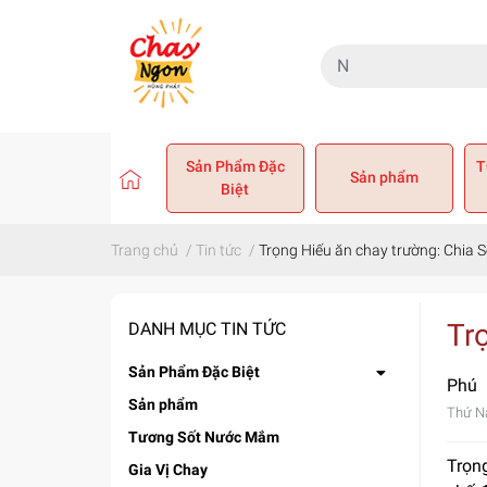
Sản Phẩm Đặc
T
Sản phẩm
Biệt
Trang chủ
/
Tin tức
/
Trọng Hiếu ăn chay trường: Chia 
Tr
DANH MỤC TIN TỨC
Sản Phẩm Đặc Biệt
Phú
Sản phẩm
Thứ N
Tương Sốt Nước Mắm
Trọn
Gia Vị Chay