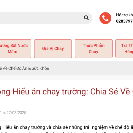
Hỗ trợ k
0283797
ương Sốt Nước
Thực Phẩm
Trà T
Gia Vị Chay
Mắm
Chay
Hùn
Sẻ Về Chế Độ Ăn & Sức Khỏe
ọng Hiếu ăn chay trường: Chia Sẻ V
ăm, 27/03/2025
g Hiếu ăn chay trường và chia sẻ những trải nghiệm về chế độ 