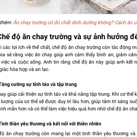
thêm:
Ăn chay trường có đủ chất dinh dưỡng không? Cách ăn 
Chế độ ăn chay trường và sự ảnh hưởng đế
 các lợi ích về thể chất, chế độ ăn chay trường còn tác động 
hia sẻ rằng việc ăn chay giúp anh cảm thấy bình an, giảm că
 việc và cuộc sống. Anh tin rằng chế độ ăn này giúp anh kết n
iác hòa hợp và an lạc.
Tăng cường sự tỉnh táo và tập trung
ay giúp cải thiện sự tỉnh táo và khả năng tập trung. Khi cơ thể
lượng của cơ thể sẽ được duy trì lâu hơn, giúp tâm trí sáng su
inh mẫn hơn và có thể làm việc hiệu quả hơn nhờ chế độ ăn cha
Tinh thần yêu thương và kết nối với thiên nhiên
độ ăn chay trường còn mang lại một tinh thần yêu thương và 