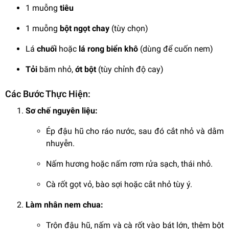
1 muỗng
tiêu
1 muỗng
bột ngọt chay
(tùy chọn)
Lá
chuối
hoặc
lá rong biển khô
(dùng để cuốn nem)
Tỏi
băm nhỏ,
ớt bột
(tùy chỉnh độ cay)
Các Bước Thực Hiện:
Sơ chế nguyên liệu:
Ép đậu hũ cho ráo nước, sau đó cắt nhỏ và dằm
nhuyễn.
Nấm hương hoặc nấm rơm rửa sạch, thái nhỏ.
Cà rốt gọt vỏ, bào sợi hoặc cắt nhỏ tùy ý.
Làm nhân nem chua:
Trộn đậu hũ, nấm và cà rốt vào bát lớn, thêm bột