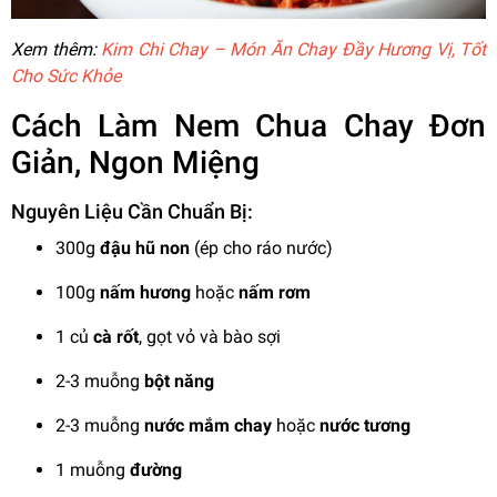
Xem thêm:
Kim Chi Chay – Món Ăn Chay Đầy Hương Vị, Tốt
Cho Sức Khỏe
Cách Làm Nem Chua Chay Đơn
Giản, Ngon Miệng
Nguyên Liệu Cần Chuẩn Bị:
300g
đậu hũ non
(ép cho ráo nước)
100g
nấm hương
hoặc
nấm rơm
1 củ
cà rốt
, gọt vỏ và bào sợi
2-3 muỗng
bột năng
2-3 muỗng
nước mắm chay
hoặc
nước tương
1 muỗng
đường